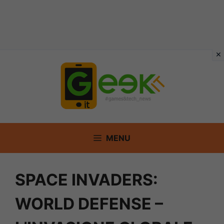
Vai
al
contenuto
MENU
SPACE INVADERS:
WORLD DEFENSE –