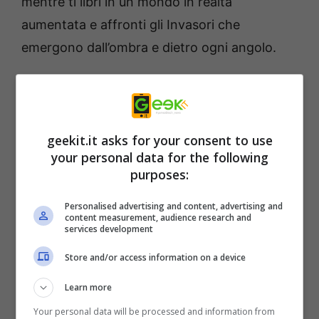
mentre ti libri in un mondo in realtà
aumentata e affronti gli Invasori che
emergono dall’ombra e dietro ogni angolo.
I giocatori guadagneranno punti esplorando i
loro quartieri e sconfiggendo gli Invasori che
incontreranno. I giocatori possono sbloccare
geekit.it asks for your consent to use
your personal data for the following
potenziamenti speciali, partecipare a
purposes:
classifiche specifiche per ogni zona e
condividere immagini di gioco e selfie AR sui
Personalised advertising and content, advertising and
content measurement, audience research and
loro canali social.
services development
Store and/or access information on a device
SPACE INVADERS
: World Defense
è
Learn more
supportato dall’API ARCore Geospatial di
Your personal data will be processed and information from
Google che disegna istantaneamente un