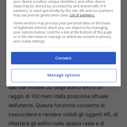
your device (cookies, unique identifiers, and other device
data) may be stored by, accessed by and shared with 319
modello accattivante sullo schermo che
partners, or used specifically by this site. We and our partners
may use precise geolocation data.
List of partners.
fonde AR e 3D dall’ambiente circostante,
Some vendors may process your personal data on the basis
compresi edifici, ponti e altri elementi
of legitimate interest, which you can object to by managing
your options below. Look for a link at the bottom of this page
architettonici che circondano il giocatore.
or in the site menu to manage or withdraw consent in privacy
and cookie settings.
Inoltre, si adatta alla posizione reale dei livelli,
all’ora e al tempo atmosferico locale per un
Consent
gameplay coinvolgente.
Manage options
*Streetscape Geometry: È possibile acquisire i
dati dei modelli 3D degli edifici entro un
raggio di 100 metri dalla posizione attuale
dell’utente. Questa funzione consente di
nascondere e rendere visibili gli oggetti AR, di
riflettere gli edifici nello spazio reale e di