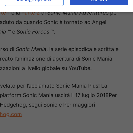
te 1
e la
Parte 2
di
Sonic Mania Adventures
per
ccaduto da quando Sonic è tornato ad Angel
ia ™
e
Sonic Forces ™.
erso di
Sonic Mania
, la serie episodica è scritta e
reato l’animazione di apertura di Sonic Mania
izzazioni a livello globale su YouTube.
ivelato per l’acclamato Sonic Mania Plus! La
 platform Sonic Mania uscirà il 17 luglio 2018Per
 Hedgehog, segui Sonic e Per maggiori
ehog.com