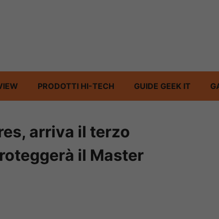
VIEW
PRODOTTI HI-TECH
GUIDE GEEK IT
G
s, arriva il terzo
roteggerà il Master