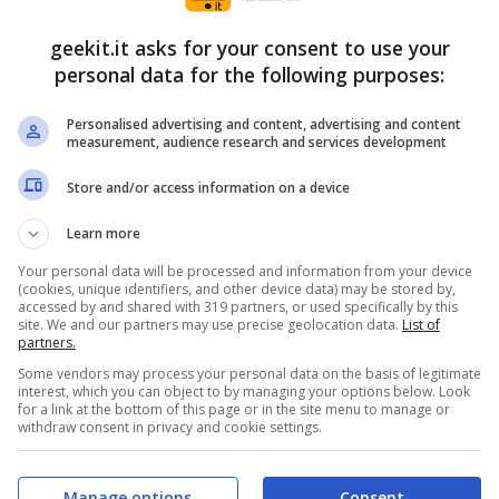
geekit.it asks for your consent to use your
personal data for the following purposes:
Personalised advertising and content, advertising and content
measurement, audience research and services development
Store and/or access information on a device
Learn more
Your personal data will be processed and information from your device
(cookies, unique identifiers, and other device data) may be stored by,
e cerca di proteggere il Master Emerald ad
accessed by and shared with 319 partners, or used specifically by this
site. We and our partners may use precise geolocation data.
List of
Sonic sono apparsi per la prima volta sull’isola,
partners.
, Knuckles ha costantemente sorvegliato lo
Some vendors may process your personal data on the basis of legitimate
interest, which you can object to by managing your options below. Look
robot o porcospino – ci mettesse le mani sopra.
for a link at the bottom of this page or in the site menu to manage or
withdraw consent in privacy and cookie settings.
 al sicuro, una figura misteriosa appare
ata di
Sonic Mania Adventures
!
Manage options
Consent