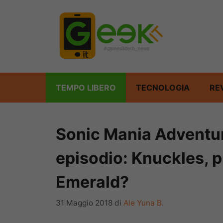
Vai
al
contenuto
TEMPO LIBERO
TECNOLOGIA
RE
Sonic Mania Adventure
episodio: Knuckles, p
Emerald?
31 Maggio 2018
di
Ale Yuna B.