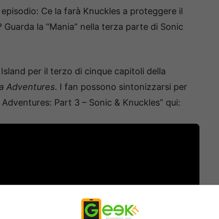
zo episodio: Ce la farà Knuckles a proteggere il
 Guarda la “Mania” nella terza parte di Sonic
sland per il terzo di cinque capitoli della
a Adventures
. I fan possono sintonizzarsi per
 Adventures: Part 3 – Sonic & Knuckles” qui: