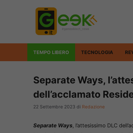
Vai
al
contenuto
TEMPO LIBERO
TECNOLOGIA
RE
Separate Ways, l’att
dell’acclamato Residen
22 Settembre 2023
di
Redazione
Separate Ways
, l’attesissimo DLC dell