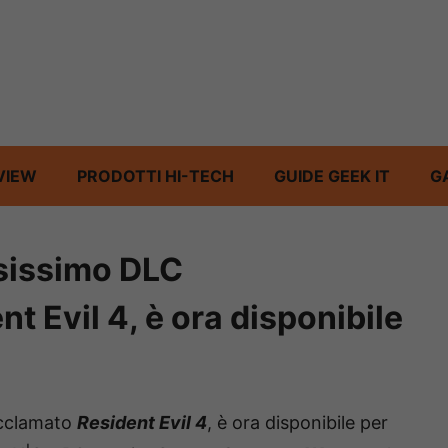
VIEW
PRODOTTI HI-TECH
GUIDE GEEK IT
G
esissimo DLC
t Evil 4, è ora disponibile
’acclamato
Resident Evil 4
, è ora disponibile per