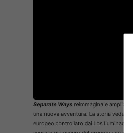
Separate Ways
reimmagina e amplia i co
una nuova avventura. La storia vede l’en
europeo controllato dai Los Iluminados 
segreto più oscuro del gruppo: una pot