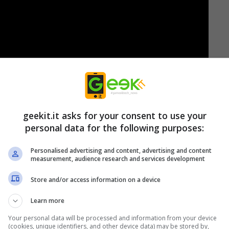
geekit.it asks for your consent to use your
personal data for the following purposes:
Personalised advertising and content, advertising and content
measurement, audience research and services development
ntenuti bonus del gioco originale per offrire
Store and/or access information on a device
igmatica Ada Wong infiltrarsi nel villaggio
Learn more
su ordine di Albert Wesker per impadronirsi del
Your personal data will be processed and information from your device
(cookies, unique identifiers, and other device data) may be stored by,
ente sostanza nota come “l’Ambra”. Questo