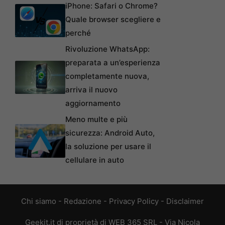
iPhone: Safari o Chrome?
Quale browser scegliere e
perché
Rivoluzione WhatsApp:
preparata a un’esperienza
completamente nuova,
arriva il nuovo
aggiornamento
Meno multe e più
sicurezza: Android Auto,
la soluzione per usare il
cellulare in auto
Chi siamo
-
Redazione
-
Privacy Policy
-
Disclaimer
Geekit.it di proprietà di WEB 365 SRL - Via Nicola