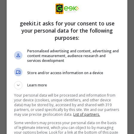
questi grandi classici su Switch, i fan
potranno presto giocare ad oltre 50 titoli in
ogni momento. Titoli come The Revenge of
geekit.it asks for your consent to use
Shinobi, Streets of Rage 2, Gunstar Heroes,
your personal data for the following
purposes:
Phantasy Star II, Golden Axe, Sonic the
Hedgehog e molti altri, sono inclusi nella
Personalised advertising and content, advertising and
content measurement, audience research and
collection. I fan nostalgici potranno
services development
finalmente rigiocare questi titoli con
Store and/or access information on a device
nuovissime caratteristiche incluse in questa
Learn more
collection tra cui: multiplayer online, obiettivi,
Your personal data will be processed and information from
mirror mode, modalità coop locale,
your device (cookies, unique identifiers, and other device
data) may be stored by, accessed by and shared with 319
riavvolgimento e salvataggio degli stati.
partners, or used specifically by this site. We and our partners
may use precise geolocation data.
List of partners.
Some vendors may process your personal data on the basis
Per tutte le ultime informazioni su
SEGA e su
of legitimate interest, which you can object to by managing
your options below. Look for a link at the bottom of this page
SEGA Mega Drive Classics
visita: