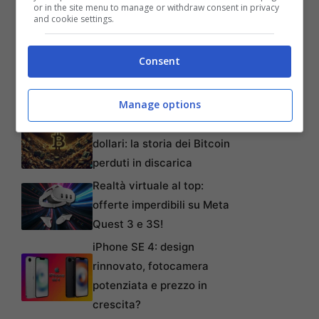
or in the site menu to manage or withdraw consent in privacy
and cookie settings.
www.megadriveclassics.com e
www.sega.co.uk
Consent
Manage options
Articoli recenti
L’errore da 780 Milioni di
dollari: la storia dei Bitcoin
perduti in discarica
Realtà virtuale al top:
offerte imperdibili su Meta
Quest 3 e 3S!
iPhone SE 4: design
rinnovato, fotocamera
potenziata e prezzo in
crescita?