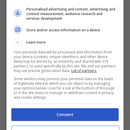
Personalised advertising and content, advertising and
content measurement, audience research and
services development
Store and/or access information on a device
Dettagli su
Stormgate
Learn more
Your personal data will be processed and information from
your device (cookies, unique identifiers, and other device
Stormgate
è alimentato da
SnowPlay
, la
data) may be stored by, accessed by and shared with 319
partners, or used specifically by this site. We and our partners
tecnologia personalizzata di proprietà dello
may use precise geolocation data.
List of partners.
studio che mira a renderlo l’RTS più reattivo e
Some vendors may process your personal data on the basis
of legitimate interest, which you can object to by managing
divertente da giocare di sempre. SnowPlay è
your options below. Look for a link at the bottom of this page
or in the site menu to manage or withdraw consent in privacy
in grado di supportare partite con più di mille
and cookie settings.
unità su una mappa senza sacrificare in
nessun modo la fluidità del gameplay. Con
Consent
una frequenza di tick di 64Hz,
Stormgate
è