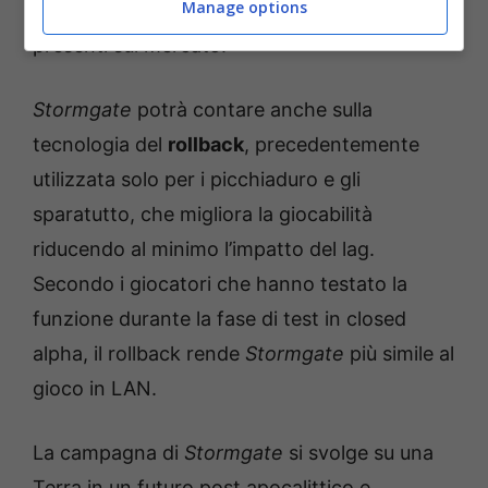
Manage options
tre volte più reattivo degli RTS di punta
presenti sul mercato.
Stormgate
potrà contare anche sulla
tecnologia del
rollback
, precedentemente
utilizzata solo per i picchiaduro e gli
sparatutto, che migliora la giocabilità
riducendo al minimo l’impatto del lag.
Secondo i giocatori che hanno testato la
funzione durante la fase di test in closed
alpha, il rollback rende
Stormgate
più simile al
gioco in LAN.
La campagna di
Stormgate
si svolge su una
Terra in un futuro post apocalittico e