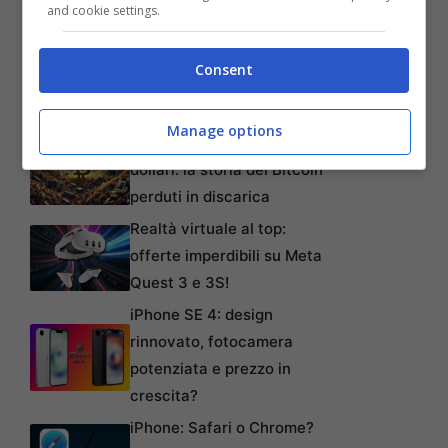
and cookie settings.
il pre-order.
Consent
Articoli recenti
Manage options
L’errore da 780 Milioni di
dollari: la storia dei Bitcoin
perduti in discarica
Realtà virtuale al top:
offerte imperdibili su Meta
Quest 3 e 3S!
iPhone SE 4: design
rinnovato, fotocamera
potenziata e prezzo in
crescita?
iPhone: Safari o Chrome?