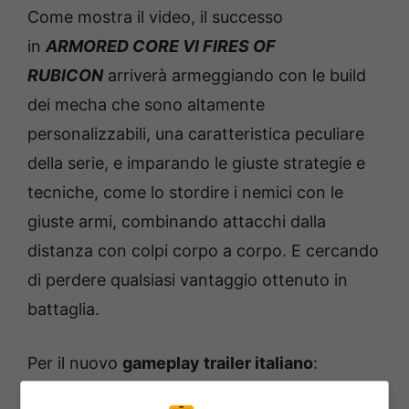
Come mostra il video, il successo
in
ARMORED CORE VI FIRES OF
RUBICON
arriverà armeggiando con le build
dei mecha che sono altamente
personalizzabili, una caratteristica peculiare
della serie, e imparando le giuste strategie e
tecniche, come lo stordire i nemici con le
giuste armi, combinando attacchi dalla
distanza con colpi corpo a corpo. E cercando
di perdere qualsiasi vantaggio ottenuto in
battaglia.
Per il nuovo
gameplay trailer italiano
: