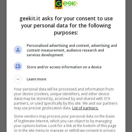
geekit.it asks for your consent to use
your personal data for the following
purposes:
Personalised advertising and content, advertising and
content measurement, audience research and
services development
ARMORED CORE VI FIRES OF RUBICON
è
Store and/or access information on a device
pieno di mecha e include battaglie rapidissime
Learn more
e omnidirezionali, una personalizzazione
Your personal data will be processed and information from
your device (cookies, unique identifiers, and other device
approfondita ed emozionanti boss fight.
data) may be stored by, accessed by and shared with 319
partners, or used specifically by this site. We and our partners
may use precise geolocation data.
List of partners.
Il gioco arriverà il 25 agosto 2023 per
Some vendors may process your personal data on the basis
of legitimate interest, which you can object to by managing
PlayStation 5, PlayStation 4, Xbox Series X|S,
your options below. Look for a link at the bottom of this page
or in the site menu to manage or withdraw consent in privacy
Xbox One e PC via Steam ed è disponibile per