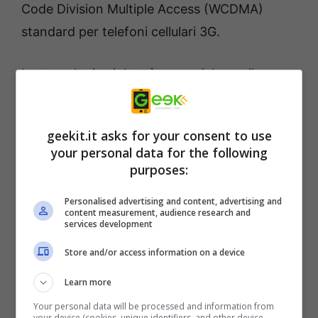
Code Division Multiple Access (WCDMA)
standard per telefoni cellulari 3G.
La tecnologia violata è essenziale per il
funzionamento affidabile di reti e
telecomunicazioni dei dispositivi Samsung, la
geekit.it asks for your consent to use
violazione di Apple è troppo grave.La
your personal data for the following
richiesta per l’
iPhone 4S
non è una sorpresa
purposes:
importante, in quanto Samsung ha
Personalised advertising and content, advertising and
minacciato di farlo prima che Apple ha
content measurement, audience research and
services development
presentato anche la sua prossima
Store and/or access information on a device
generazione di smartphone.La disputa sui
brevetti tra Apple e Samsung è iniziata nel
Learn more
mese di aprile, quando Apple ha citato
Your personal data will be processed and information from
your device (cookies, unique identifiers, and other device