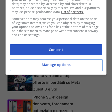
Samsung per copiare il look del suo iPhone e
data) may be stored by, accessed by and shared with 319
partners, or used specifically by this site. We and our partners
iPad per la linea Galaxy, per includere 13
may use precise geolocation data.
List of partners.
prodotti di più, tra cui la Galassia Tab 10.1, 4G
Some vendors may process your personal data on the basis
of legitimate interest, which you can object to by managing
Nexus S.
your options below. Look for a link at the bottom of this page
or in the site menu to manage or withdraw consent in privacy
and cookie settings.
Articoli recenti
Consent
L’errore da 780 Milioni di
dollari: la storia dei Bitcoin
Manage options
perduti in discarica
Realtà virtuale al top:
offerte imperdibili su Meta
Quest 3 e 3S!
iPhone SE 4: design
rinnovato, fotocamera
potenziata e prezzo in