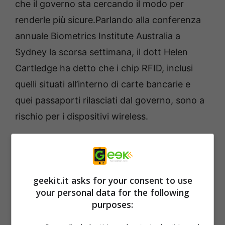
che il governo sta cercando il modo per
renderle più sicure.Parlando alla conferenza
annuale Biometrics Institute Australia a
Sydney la scorsa settimana, il dott Helen
Cartledge ha detto che i chip RFID, inclusi
quelli situati all’interno di carte bancarie e
quei passaporti rilasciati dal governo, sono a
rischio per i dispositivi wireless.
Il Passaporto elettronico utilizza il controllo di
accesso di base (BAC) per evitare che le
informazioni personali vengono estratte
geekit.it asks for your consent to use
your personal data for the following
senza la consegna del documento. Extended
purposes:
Access Control è usato per proteggere altre