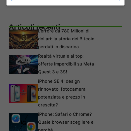
Articoli recenti
L’errore da 780 Milioni di
dollari: la storia dei Bitcoin
perduti in discarica
Realtà virtuale al top:
offerte imperdibili su Meta
Quest 3 e 3S!
iPhone SE 4: design
rinnovato, fotocamera
potenziata e prezzo in
crescita?
iPhone: Safari o Chrome?
Quale browser scegliere e
perché