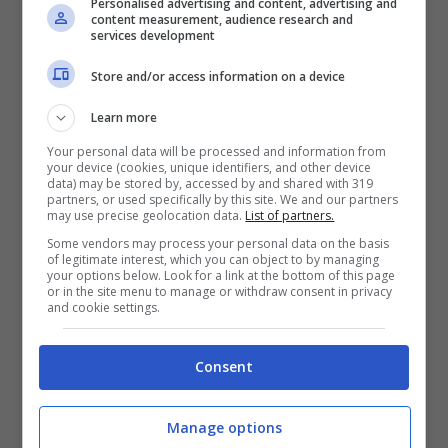
informazioni come le impronte digitali . Carte
Personalised advertising and content, advertising and
content measurement, audience research and
di credito , tuttavia, non hanno lo stesso tipo
services development
di garanzie e alcune delle informazioni in essi
Store and/or access information on a device
contenute possono essere vulnerabili se gli
Learn more
aggressori siano vicini con un transceiver
Your personal data will be processed and information from
[lettore con la stessa gamma di frequenze]
your device (cookies, unique identifiers, and other device
data) may be stored by, accessed by and shared with 319
partners, or used specifically by this site. We and our partners
may use precise geolocation data.
List of partners.
Mentre i dati in un passaporto richiedono una
Some vendors may process your personal data on the basis
chiave cifrata da usare, alcuni ricercatori
of legitimate interest, which you can object to by managing
your options below. Look for a link at the bottom of this page
olandesi hanno scoperto un modo per
or in the site menu to manage or withdraw consent in privacy
and cookie settings.
leggere alcune informazioni memorizzate in
remoto.Se vuoi altre info utili vedi questo
Consent
protocollo utilizzato
RFID
Manage options
I commenti sono chiusi.