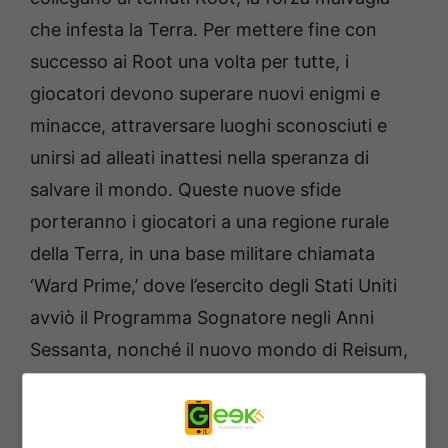
che infesta la Terra. Per mettere fine con
successo ai Root una volta per tutte, i
giocatori devono superare nuovi enigmi e
minacce, attraversare luoghi sconosciuti e
unirsi ad alleati inattesi nella speranza di
salvare il mondo. Queste nuove sfide
porteranno i giocatori a una regione rurale
della Terra, in una base militare chiamata
‘Ward Prime,’ dove l’esercito degli Stati Uniti
avviò il Programma Sognatore negli Anni
Sessanta, nonché il nuovo mondo di Reisum,
un ambiente gelido e montuoso abitato dagli
Urikki, un’orda di ratti umanoidi.