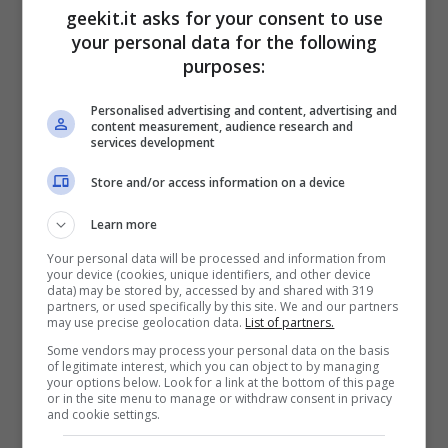
geekit.it asks for your consent to use
your personal data for the following
purposes:
Personalised advertising and content, advertising and
content measurement, audience research and
services development
Store and/or access information on a device
Learn more
Quelli che affronteranno l’avventura finale
Your personal data will be processed and information from
di
Remnant: From the Ashes
possono anche
your device (cookies, unique identifiers, and other device
data) may be stored by, accessed by and shared with 319
aspettarsi di scoprire nuove missioni da
partners, or used specifically by this site. We and our partners
may use precise geolocation data.
List of partners.
completare, nuovo equipaggiamento da
Some vendors may process your personal data on the basis
of legitimate interest, which you can object to by managing
ottenere – come l’ascia Figlia del gelo che
your options below. Look for a link at the bottom of this page
or in the site menu to manage or withdraw consent in privacy
infligge assideramento agli avversari –
and cookie settings.
assieme a nuovi nemici e boss impegnativi da