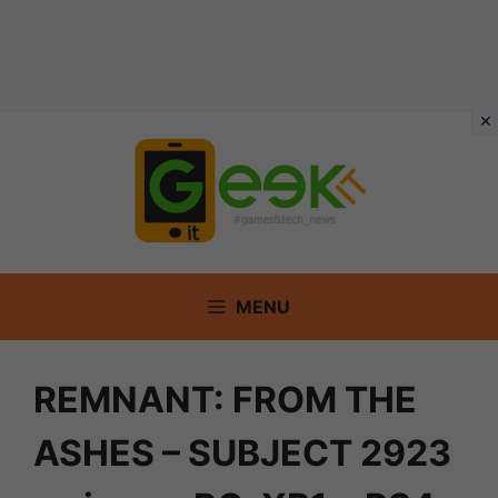
Vai
al
contenuto
MENU
REMNANT: FROM THE
ASHES – SUBJECT 2923