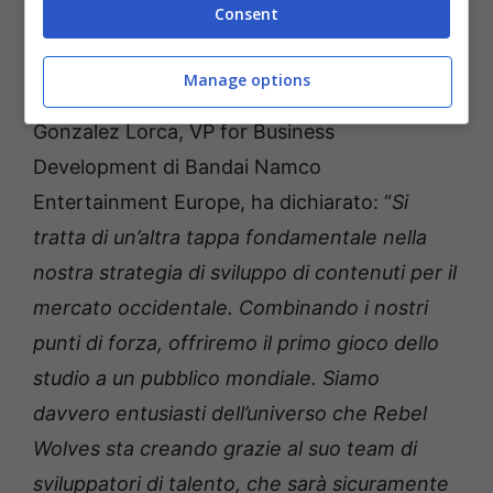
Consent
Altrettanto entusiasta di questa partnership
Manage options
reciprocamente vantaggiosa, Alberto
Gonzalez Lorca, VP for Business
Development di Bandai Namco
Entertainment Europe, ha dichiarato: “
Si
tratta di un’altra tappa fondamentale nella
nostra strategia di sviluppo di contenuti per il
mercato occidentale. Combinando i nostri
punti di forza, offriremo il primo gioco dello
studio a un pubblico mondiale. Siamo
davvero entusiasti dell’universo che Rebel
Wolves sta creando grazie al suo team di
sviluppatori di talento, che sarà sicuramente