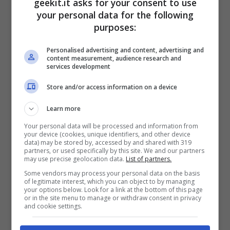
geekit.it asks for your consent to use
your personal data for the following
Wolves è un nuovo studio creato su una base
purposes:
molto solida: una combinazione di
esperienza e nuove energie. Bandai Namco
Personalised advertising and content, advertising and
content measurement, audience research and
Entertainment Europe è una società nota per
services development
la sua attenzione al genere dei giochi di ruolo
Store and/or access information on a device
e disponibilità a impegnarsi in nuove IP,
Learn more
perciò rappresenta un abbinamento perfetto
Your personal data will be processed and information from
per il nostro gruppo. Non solo condivide i
your device (cookies, unique identifiers, and other device
data) may be stored by, accessed by and shared with 319
nostri valori, ma vanta una grandissima
partners, or used specifically by this site. We and our partners
may use precise geolocation data.
List of partners.
esperienza nella pubblicazione di giochi di
Some vendors may process your personal data on the basis
ruolo narrativi
“. Ha poi aggiunto: “
Non
of legitimate interest, which you can object to by managing
your options below. Look for a link at the bottom of this page
vediamo l’ora di collaborare per portare il
or in the site menu to manage or withdraw consent in privacy
and cookie settings.
primo capitolo della saga di Dawnwalker ai
giocatori di tutto il mondo
“.