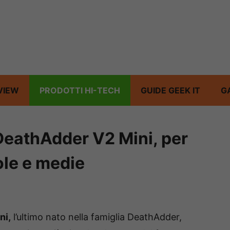
VIEW
PRODOTTI HI-TECH
GUIDE GEEK IT
G
 DeathAdder V2 Mini, per
le e medie
ni,
l’ultimo nato nella famiglia DeathAdder,