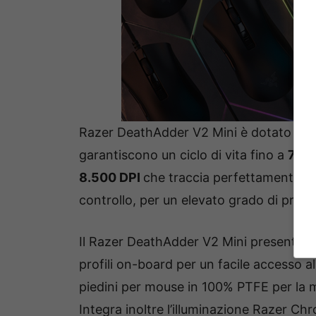
Razer DeathAdder V2 Mini è dotato degli
garantiscono un ciclo di vita fino a
70 mi
8.500 DPI
che traccia perfettamente il
controllo, per un elevato grado di preci
Il Razer DeathAdder V2 Mini presenta
se
profili on-board per un facile accesso al
piedini per mouse in 100% PTFE per la m
Integra inoltre l’illuminazione Razer C