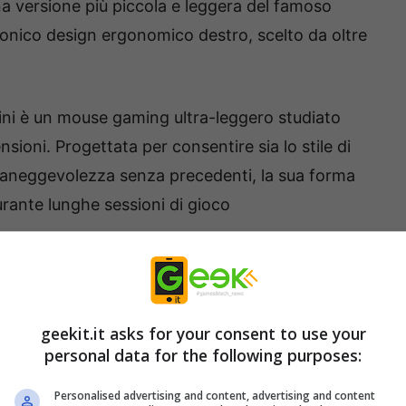
na versione più piccola e leggera del famoso
conico design ergonomico destro, scelto da oltre
ini è un mouse gaming ultra-leggero studiato
ioni. Progettata per consentire sia lo stile di
maneggevolezza senza precedenti, la sua forma
urante lunghe sessioni di gioco
geekit.it asks for your consent to use your
personal data for the following purposes:
Personalised advertising and content, advertising and content