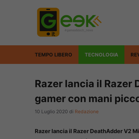
Vai
al
contenuto
TEMPO LIBERO
TECNOLOGIA
RE
Razer lancia il Razer
gamer con mani picco
10 Luglio 2020
di
Redazione
Razer lancia il Razer DeathAdder V2 Mi