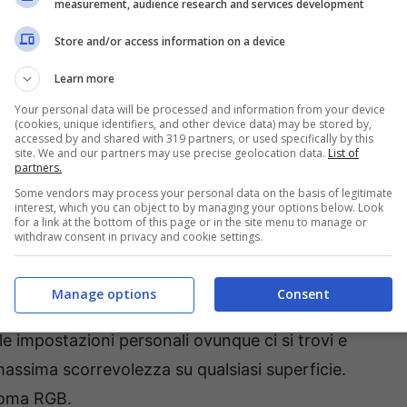
measurement, audience research and services development
Store and/or access information on a device
Learn more
Your personal data will be processed and information from your device
(cookies, unique identifiers, and other device data) may be stored by,
accessed by and shared with 319 partners, or used specifically by this
site. We and our partners may use precise geolocation data.
List of
partners.
 iconici optical mouse switch di Razer, che
Some vendors may process your personal data on the basis of legitimate
lioni di clic.
Dispone di un sensore ottico da
interest, which you can object to by managing your options below. Look
for a link at the bottom of this page or in the site menu to manage or
 movimento del mouse senza perdita di
withdraw consent in privacy and cookie settings.
sione.
Manage options
Consent
i pulsanti programmabili,
archiviazione dei
le impostazioni personali ovunque ci si trovi e
assima scorrevolezza su qualsiasi superficie.
hroma RGB.