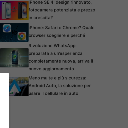
iPhone SE 4: design rinnovato,
fotocamera potenziata e prezzo
in crescita?
iPhone: Safari o Chrome? Quale
browser scegliere e perché
Rivoluzione WhatsApp:
preparata a un’esperienza
completamente nuova, arriva il
nuovo aggiornamento
Meno multe e più sicurezza:
Android Auto, la soluzione per
usare il cellulare in auto