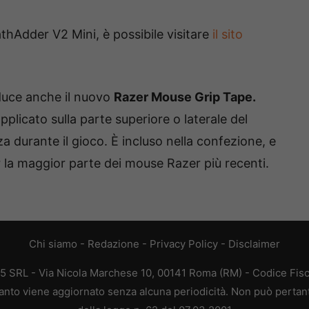
thAdder V2 Mini, è possibile visitare
il sito
duce anche il nuovo
Razer Mouse Grip Tape.
plicato sulla parte superiore o laterale del
durante il gioco. È incluso nella confezione, e
r la maggior parte dei mouse Razer più recenti.
Chi siamo
-
Redazione
-
Privacy Policy
-
Disclaimer
65 SRL - Via Nicola Marchese 10, 00141 Roma (RM) - Codice Fisc
quanto viene aggiornato senza alcuna periodicità. Non può pertan