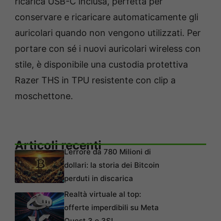
ricarica USB-C inclusa, perfetta per
conservare e ricaricare automaticamente gli
auricolari quando non vengono utilizzati. Per
portare con sé i nuovi auricolari wireless con
stile, è disponibile una custodia protettiva
Razer THS in TPU resistente con clip a
moschettone.
Articoli recenti
L’errore da 780 Milioni di
dollari: la storia dei Bitcoin
perduti in discarica
Realtà virtuale al top:
offerte imperdibili su Meta
Quest 3 e 3S!