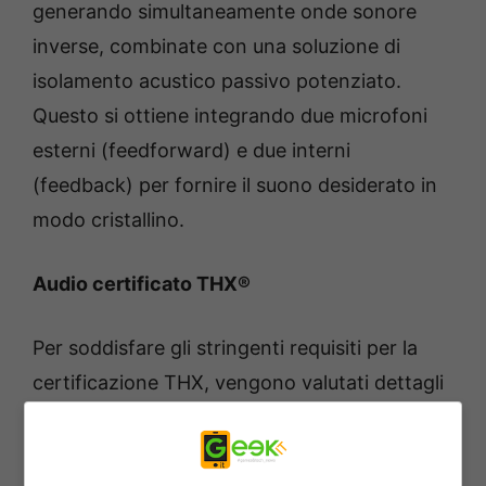
generando simultaneamente onde sonore
inverse, combinate con una soluzione di
isolamento acustico passivo potenziato.
Questo si ottiene integrando due microfoni
esterni (feedforward) e due interni
(feedback) per fornire il suono desiderato in
modo cristallino.
Audio certificato THX®
Per soddisfare gli stringenti requisiti per la
certificazione THX, vengono valutati dettagli
accurati come la gamma e la risposta di
frequenza, e il dispositivo deve essere in