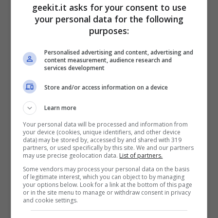
grado di fornire voci chiare e bassi profondi
geekit.it asks for your consent to use
di impatto, con zero distorsione a volumi
your personal data for the following
purposes:
elevati. Il processo di certificazione richiede
anche un notevole isolamento acustico, a cui
Personalised advertising and content, advertising and
content measurement, audience research and
gli Hammerhead True Wireless Pro fanno
services development
fronte con un design in-ear per un fit
Store and/or access information on a device
estremamente comodo. Livelli personalizzati
Learn more
di comfort e di opzioni acustiche sono forniti
dai cuscinetti in schiuma nera premium di
Your personal data will be processed and information from
your device (cookies, unique identifiers, and other device
Comply o da una delle sei serie di cuscinetti in
data) may be stored by, accessed by and shared with 319
partners, or used specifically by this site. We and our partners
silicone incluse in varie dimensioni.
may use precise geolocation data.
List of partners.
Some vendors may process your personal data on the basis
of legitimate interest, which you can object to by managing
“Gli auricolari Hammerhead True Wireless Pro
your options below. Look for a link at the bottom of this page
or in the site menu to manage or withdraw consent in privacy
si uniscono alle cuffie Razer Opus
and cookie settings.
nell’ottenimento del ‘sigillo d’oro’ della