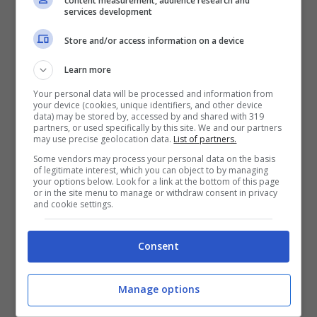
content measurement, audience research and
services development
Comandi multimediali (volume e tutto il
Store and/or access information on a device
resto)
Learn more
Razer Synapse 2.0 (software
Your personal data will be processed and information from
your device (cookies, unique identifiers, and other device
scaricabile dal sito ufficiale Razer per la
data) may be stored by, accessed by and shared with 319
partners, or used specifically by this site. We and our partners
programmazione e gestione della
may use precise geolocation data.
List of partners.
Some vendors may process your personal data on the basis
tastiera)
of legitimate interest, which you can object to by managing
your options below. Look for a link at the bottom of this page
or in the site menu to manage or withdraw consent in privacy
Le opzioni di personalizzazione sono
and cookie settings.
vastissime, specialmente per quanto
Consent
riguarda le macro
Manage options
Gaming mode key