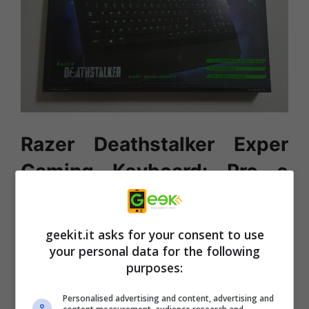
Razer Deathstalker Exper
Gaming Keyboard: Pro e
Contro
geekit.it asks for your consent to use
Pro
your personal data for the following
purposes:
Retroilluminazione LED verde dei tasti
completamente regolabile
Personalised advertising and content, advertising and