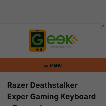
Vai
al
contenuto
MENU
Razer Deathstalker
Exper Gaming Keyboard