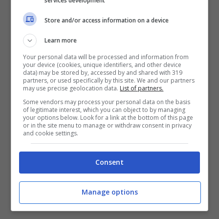
services development
Store and/or access information on a device
Iron Harvest 1920+
racconta una storia epica
su tre fazioni ed i rispettivi protagonisti. Ogni
Learn more
fazione offre diverse opportunità tattiche.
Your personal data will be processed and information from
your device (cookies, unique identifiers, and other device
nelle intense battaglie strategiche. Ciò non
data) may be stored by, accessed by and shared with 319
partners, or used specifically by this site. We and our partners
solo offre una storia ricca che si sviluppa in
may use precise geolocation data.
List of partners.
oltre 20 missioni di tre campagne, ma
Some vendors may process your personal data on the basis
of legitimate interest, which you can object to by managing
garantisce anche un’esperienza multiplayer in
your options below. Look for a link at the bottom of this page
or in the site menu to manage or withdraw consent in privacy
cui le tattiche profonde e la strategia battono
and cookie settings.
i clic al secondo in qualsiasi momento. Mappe
Consent
di sfida aggiuntive consentono di sfidare l’IA
da solo o in coop con un amico.
Manage options