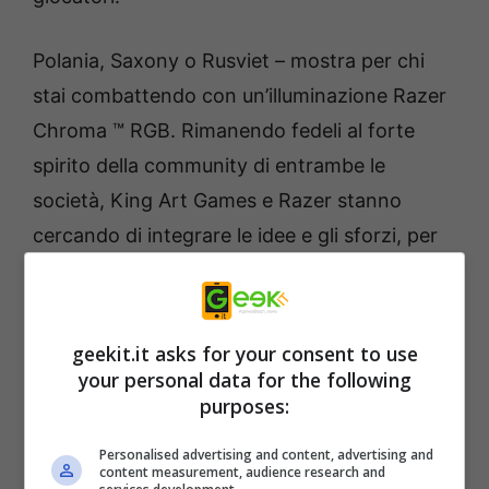
Polania, Saxony o Rusviet – mostra per chi
stai combattendo con un’illuminazione Razer
Chroma ™ RGB. Rimanendo fedeli al forte
spirito della community di entrambe le
società, King Art Games e Razer stanno
cercando di integrare le idee e gli sforzi, per
quella che dovrebbe diventare l’esperienza
d’illuminazione Razer Chroma ™ RGB
definitiva. Ulteriori informazioni su questo
geekit.it asks for your consent to use
argomento seguiranno in un secondo
your personal data for the following
purposes:
momento e saranno annunciate sui social
network di King Art Games e Razer –
Personalised advertising and content, advertising and
content measurement, audience research and
rimanete sintonizzati!