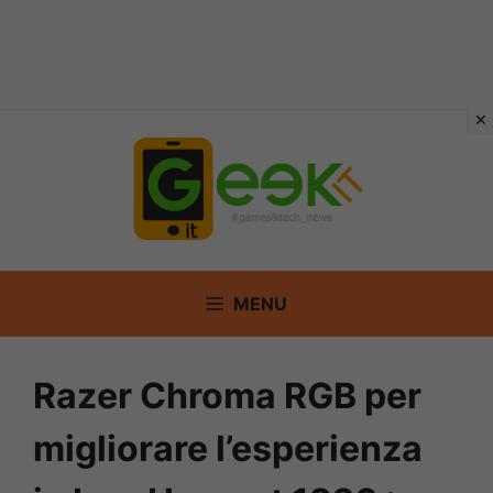
Vai
al
contenuto
MENU
Razer Chroma RGB per
migliorare l’esperienza