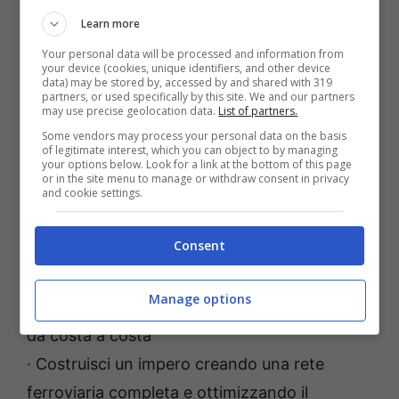
infrastrutture del luogo di lavoro, attraverso
Learn more
cinque epoche di innovazione tecnologica.
Your personal data will be processed and information from
Tuttavia, la competizione non dorme mai con
your device (cookies, unique identifiers, and other device
data) may be stored by, accessed by and shared with 319
tre magnati rivali pronti a darti del filo da
partners, or used specifically by this site. We and our partners
may use precise geolocation data.
List of partners.
torcere! Raggiungi la vetta del successo
Some vendors may process your personal data on the basis
attaccando e sabotando gli avversari
of legitimate interest, which you can object to by managing
your options below. Look for a link at the bottom of this page
attraverso raid e spionaggio industriale.
or in the site menu to manage or withdraw consent in privacy
and cookie settings.
Caratteristiche:
Consent
· Sfrutta le opportunità economiche degli
Manage options
Stati Uniti in una vasta campagna, andando
da costa a costa
· Costruisci un impero creando una rete
ferroviaria completa e ottimizzando il