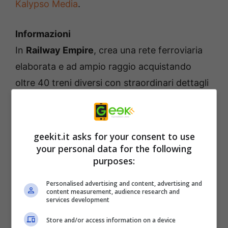
Kalypso Media
.
Informazioni
In
Railway Empire
, crea una rete ferroviaria
elaborata e ad ampio raggio acquistando
oltre 40 treni diversi con straordinari dettagli
e costruisci stazioni ferroviarie, edifici di
manutenzione, fabbriche e attrazioni
turistiche per stare al passo con la
geekit.it asks for your consent to use
your personal data for the following
concorrenza. Assumi e gestisci una forza
purposes:
lavoro di talento per garantire un servizio
ferroviario efficiente, sviluppando al
Personalised advertising and content, advertising and
content measurement, audience research and
contempo oltre 300 tecnologie, che vanno
services development
dai miglioramenti meccanici ai treni e alle
Store and/or access information on a device