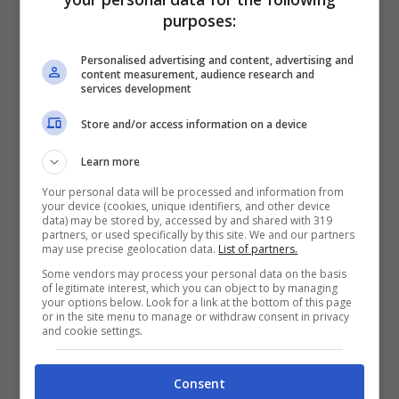
della porta del frigorifero per disperdere l’aria
purposes:
fredda all’interno dell’apparecchio.
Personalised advertising and content, advertising and
content measurement, audience research and
services development
Store and/or access information on a device
Learn more
Your personal data will be processed and information from
your device (cookies, unique identifiers, and other device
data) may be stored by, accessed by and shared with 319
partners, or used specifically by this site. We and our partners
may use precise geolocation data.
List of partners.
Some vendors may process your personal data on the basis
of legitimate interest, which you can object to by managing
your options below. Look for a link at the bottom of this page
or in the site menu to manage or withdraw consent in privacy
Frigo, l’abitudine che può costarci cara – geekit.it
and cookie settings.
Ne consegue che
più la porta rimarrà aperta,
Consent