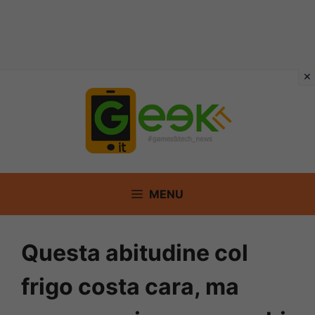
Vai
al
contenuto
MENU
Questa abitudine col
frigo costa cara, ma