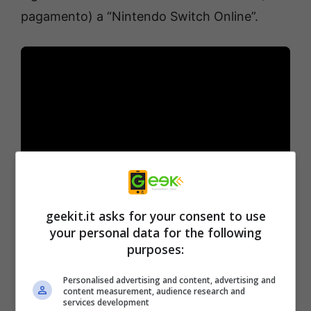
pagamento) a “Nintendo Switch Online”.
Ma non è tutto! Puzzle Bobble Everybubble!
geekit.it asks for your consent to use
include anche un crossover di gioco molto
your personal data for the following
purposes:
speciale:
PUZZLE BOBBLE VS SPACE
INVADERS
, perfetto per celebrare il 45°
Personalised advertising and content, advertising and
content measurement, audience research and
anniversario di uno dei giochi che ha fatto la
services development