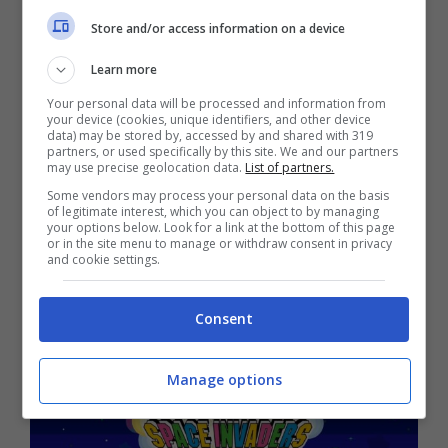
storia degli arcade e, a onor del vero, gran
Store and/or access information on a device
parte della nostra infanzia. In questa
Learn more
modalità, i giocatori cercano di cancellare gli
Your personal data will be processed and information from
Invasori incapsulati nella bolla impilando tre o
your device (cookies, unique identifiers, and other device
data) may be stored by, accessed by and shared with 319
più bolle dello stesso colore insieme, evitando
partners, or used specifically by this site. We and our partners
may use precise geolocation data.
List of partners.
i colpi degli Invasori. Le bolle possono essere
Some vendors may process your personal data on the basis
sparate solo verso l’alto, quindi i giocatori
of legitimate interest, which you can object to by managing
your options below. Look for a link at the bottom of this page
devono muovere i loro personaggi a sinistra
or in the site menu to manage or withdraw consent in privacy
and cookie settings.
ea destra, proprio come nel gioco arcade
universalmente amato.
Consent
Manage options