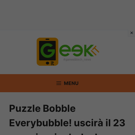
Vai
al
contenuto
MENU
Puzzle Bobble
Everybubble! uscirà il 23