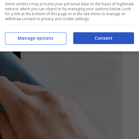
utamente fare:
Some vendors may process your personal data on the basis of legitimate
interest, which you can object to by managing your options below. Look
for a link at the bottom of this page or in the site menu to manage or
withdraw consent in privacy and cookie settings.
Manage options
Consent