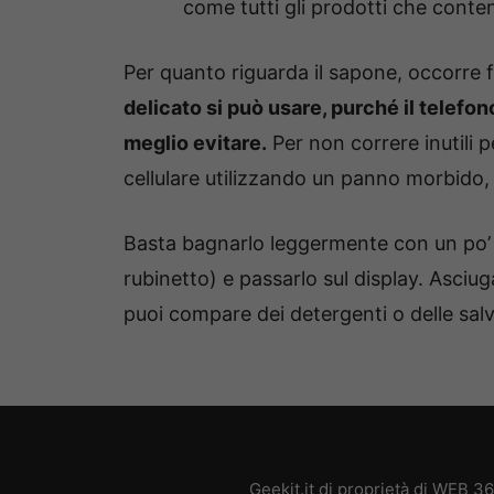
come tutti gli prodotti che conte
Per quanto riguarda il sapone, occorre 
delicato si può usare, purché il telefono 
meglio evitare.
Per non correre inutili p
cellulare utilizzando un panno morbido, t
Basta bagnarlo leggermente con un po’ d
rubinetto) e passarlo sul display. Asciuga
puoi compare dei detergenti o delle salv
Geekit.it di proprietà di WEB 3