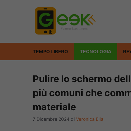
Vai
al
contenuto
TEMPO LIBERO
TECNOLOGIA
RE
Pulire lo schermo dell
più comuni che comme
materiale
7 Dicembre 2024
di
Veronica Elia