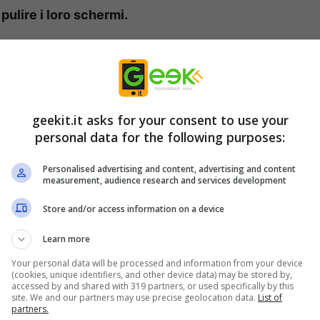
ulire i loro schermi.
etergere lo schermo di uno smartphone.
Fai
rrori comuni
o rischi di danneggiarlo per
geekit.it asks for your consent to use your
personal data for the following purposes:
dello smartphone: attenzione
Personalised advertising and content, advertising and content
 sono guai
measurement, audience research and services development
Store and/or access information on a device
tanto in tanto è senza dubbi una buona
to il telefono, sia per consentire a noi stessi
Learn more
rzare la vista. Detto ciò, è bene tenere a mente
Your personal data will be processed and information from your device
(cookies, unique identifiers, and other device data) may be stored by,
naturali sono adatti a questo scopo.
Molti
accessed by and shared with 319 partners, or used specifically by this
site. We and our partners may use precise geolocation data.
List of
 rischiano di danneggiare il dispositivo per
partners.