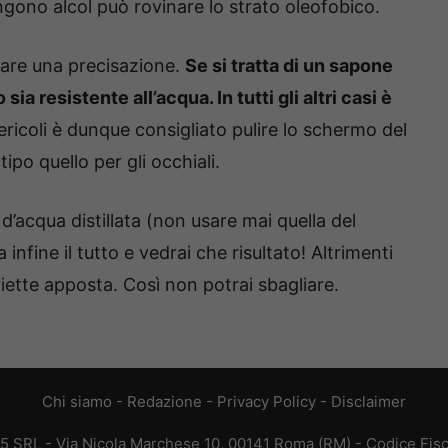
ngono alcol può rovinare lo strato oleofobico.
fare una precisazione.
Se si tratta di un sapone
sia resistente all’acqua. In tutti gli altri casi è
ericoli è dunque consigliato pulire lo schermo del
ipo quello per gli occhiali.
’acqua distillata (non usare mai quella del
 infine il tutto e vedrai che risultato! Altrimenti
iette apposta. Così non potrai sbagliare.
Chi siamo
-
Redazione
-
Privacy Policy
-
Disclaimer
65 SRL - Via Nicola Marchese 10, 00141 Roma (RM) - Codice Fisc