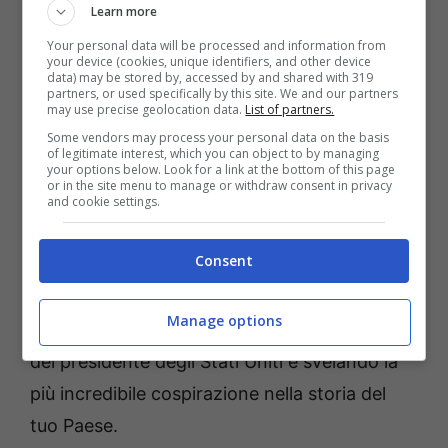
E tu ti svegli ferito e con una totale amnesia
Learn more
su una spiaggia della costa est. L’unico indizio
Your personal data will be processed and information from
your device (cookies, unique identifiers, and other device
sulla tua identità è il numero XIII tatuato sulla
data) may be stored by, accessed by and shared with 319
partners, or used specifically by this site. We and our partners
clavicola e la chiave di un armadietto.
may use precise geolocation data.
List of partners.
Nonostante la perdita di memoria, ti rendi
Some vendors may process your personal data on the basis
of legitimate interest, which you can object to by managing
conto che non tutto è stato dimenticato, a
your options below. Look for a link at the bottom of this page
or in the site menu to manage or withdraw consent in privacy
partire dal fatto che hai riflessi
and cookie settings.
incredibilmente pronti, paragonabili a quelli di
Consent
un agente governativo ben addestrato.
Presto comincerai a ricostruire il tuo passato,
Manage options
scoprendo quale ruolo hai avuto nell’omicidio
del presidente degli Stati Uniti e svelando la
più incredibile cospirazione nella storia del
tuo Paese.