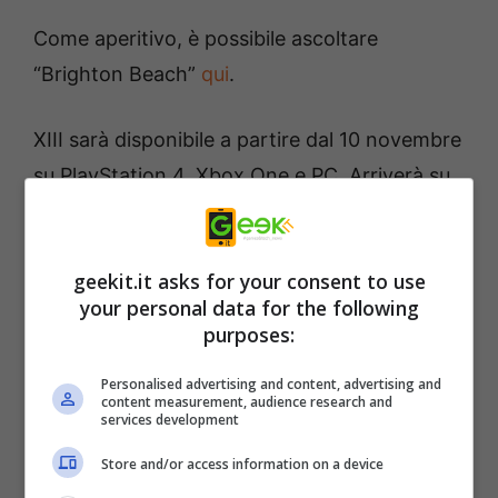
Come aperitivo, è possibile ascoltare
“Brighton Beach”
qui
.
XIII sarà disponibile a partire dal 10 novembre
su PlayStation 4, Xbox One e PC. Arriverà su
Nintendo Switch nel 2021.
La trama di XIII:
geekit.it asks for your consent to use
your personal data for the following
purposes:
Chi sei?
Personalised advertising and content, advertising and
content measurement, audience research and
Il Paese è ancora sotto shock dopo l’omicidio
services development
del presidente Sheridan.
Store and/or access information on a device