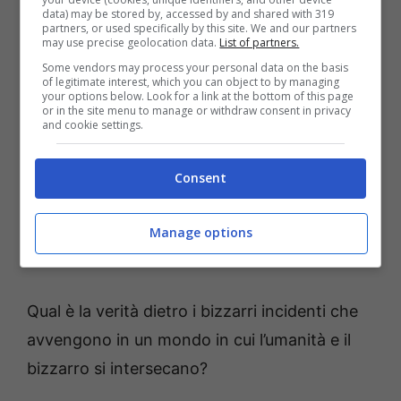
un sanguinoso mistero.
data) may be stored by, accessed by and shared with 319
partners, or used specifically by this site. We and our partners
may use precise geolocation data.
List of partners.
Nella più buia delle notti, Lynn si trova in un
Some vendors may process your personal data on the basis
disperato bisogno di aiuto.
of legitimate interest, which you can object to by managing
your options below. Look for a link at the bottom of this page
Poi si aggira nella misteriosa città di
or in the site menu to manage or withdraw consent in privacy
and cookie settings.
“Lügenberg”, dove vivono i non umani.
Il mondo di Lynn cambia drasticamente
Consent
quando incontra “Arne”, un vampiro che viene
definito “il peggiore” della città. E questa sera
Manage options
si è verificato un nuovo “caso di omicidio”.
Qual è la verità dietro i bizzarri incidenti che
avvengono in un mondo in cui l’umanità e il
bizzarro si intersecano?