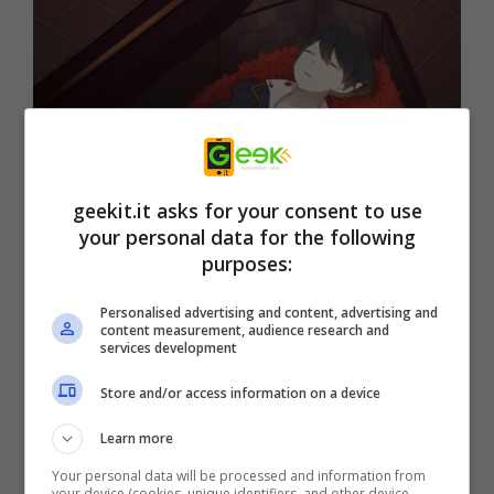
geekit.it asks for your consent to use
your personal data for the following
STORIA
purposes:
Arne Neuntöte è una detective di vampiri che
Personalised advertising and content, advertising and
manipola poteri soprannaturali. Lynn
content measurement, audience research and
services development
Reinweiß è la figlia di un nobile che ama i
vampiri.
Store and/or access information on a device
I loro mondi non avrebbero mai dovuto
Learn more
incrociarsi, ma si danno la mano per risolvere
Your personal data will be processed and information from
your device (cookies, unique identifiers, and other device