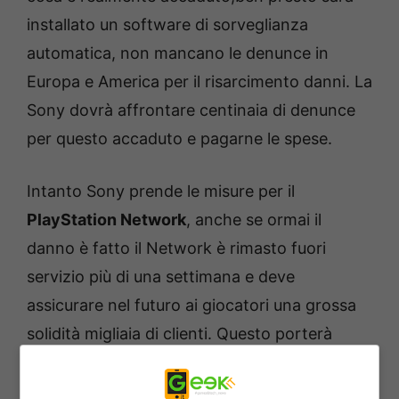
installato un software di sorveglianza
automatica, non mancano le denunce in
Europa e America per il risarcimento danni. La
Sony dovrà affrontare centinaia di denunce
per questo accaduto e pagarne le spese.
Intanto Sony prende le misure per il
PlayStation Network
, anche se ormai il
danno è fatto il Network è rimasto fuori
servizio più di una settimana e deve
assicurare nel futuro ai giocatori una grossa
solidità migliaia di clienti. Questo porterà
probabilmente a sistemi di intrusione migliori
per la verifica di attacchi in real time, codici di