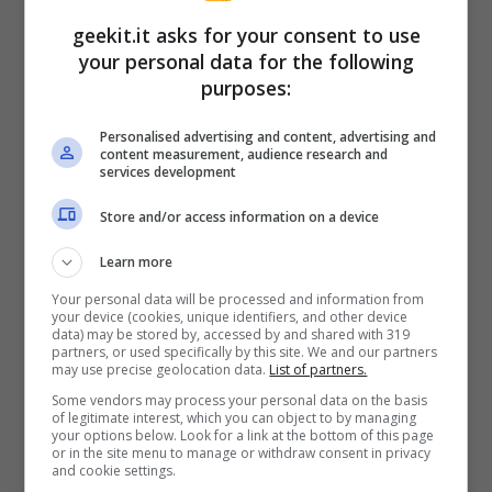
cifratura più robusti per la crittografia dei dati
geekit.it asks for your consent to use
nel database . In rete sono venuti a galla i
your personal data for the following
purposes:
primi annunci di vendita dei dati sottratti al
PS Network, circa 2.2 milioni di utenti, ma
Personalised advertising and content, advertising and
content measurement, audience research and
potrebbe trattare ben 77 milioni di utenti.
services development
Numerose organizzazioni anche italiane
Store and/or access information on a device
stanno organizzando una class-action per la
Learn more
poca chiarezza di Sony ma anche per la
Your personal data will be processed and information from
privacy violata per milioni di utenti.Il
your device (cookies, unique identifiers, and other device
data) may be stored by, accessed by and shared with 319
presidente Kax Hirai ha riferito che Sony sarà
partners, or used specifically by this site. We and our partners
may use precise geolocation data.
List of partners.
pronta a risarcire tutti gli utenti danneggiati
Some vendors may process your personal data on the basis
da questo attacco , riservando speciali
of legitimate interest, which you can object to by managing
your options below. Look for a link at the bottom of this page
download ai clienti .
or in the site menu to manage or withdraw consent in privacy
and cookie settings.