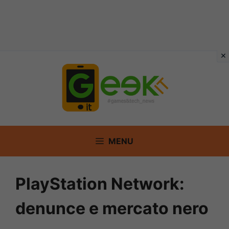
Vai
al
contenuto
MENU
PlayStation Network:
denunce e mercato nero