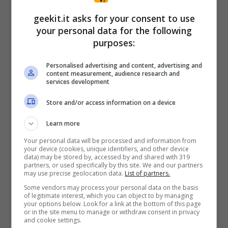
geekit.it asks for your consent to use
I nuovi modelli di PS5® sono inoltre
your personal data for the following
caratterizzati da
SSD espanso da 1TB
, e
purposes:
potranno essere acquistati su
Personalised advertising and content, advertising and
direct.playstation.com al prezzo consigliato
content measurement, audience research and
services development
di
549.99€
per il modello con
Ultra HD Blu-
Store and/or access information on a device
ray disc drive
e di
449.99€
per la
Digital
Edition.
Learn more
Your personal data will be processed and information from
your device (cookies, unique identifiers, and other device
data) may be stored by, accessed by and shared with 319
partners, or used specifically by this site. We and our partners
Articoli recenti
may use precise geolocation data.
List of partners.
L’errore da 780 Milioni di
Some vendors may process your personal data on the basis
dollari: la storia dei Bitcoin
of legitimate interest, which you can object to by managing
your options below. Look for a link at the bottom of this page
perduti in discarica
or in the site menu to manage or withdraw consent in privacy
and cookie settings.
Realtà virtuale al top: