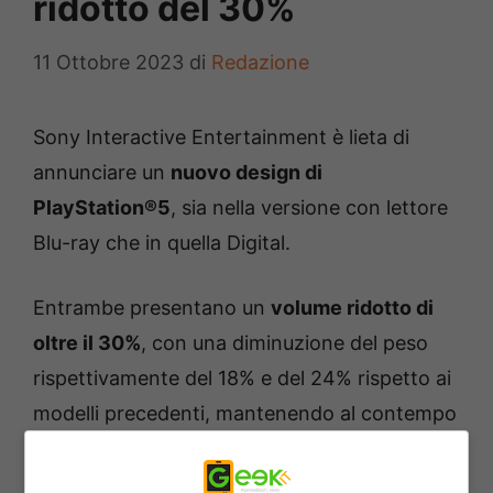
ridotto del 30%
11 Ottobre 2023
di
Redazione
Sony Interactive Entertainment è lieta di
annunciare un
nuovo design di
PlayStation®5
, sia nella versione con lettore
Blu-ray che in quella Digital.
Entrambe presentano un
volume ridotto di
oltre il 30%
, con una diminuzione del peso
rispettivamente del 18% e del 24% rispetto ai
modelli precedenti, mantenendo al contempo
tutta la
potenza e le funzionalità
che hanno
reso PS5® la migliore console con cui giocare.