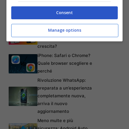
offerte imperdibili su Meta
Consent
Quest 3 e 3S!
iPhone SE 4: design
Manage options
rinnovato, fotocamera
potenziata e prezzo in
crescita?
iPhone: Safari o Chrome?
Quale browser scegliere e
perché
Rivoluzione WhatsApp:
preparata a un’esperienza
completamente nuova,
arriva il nuovo
aggiornamento
Meno multe e più
sicurezza: Android Auto,