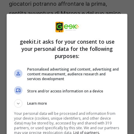
giocatori potranno affrontare la prima,
sentita avventura di Marona e del suo amico
Phantom Ash in
Phantom Brave: The
Hermuda Triangle Remastered
il 7 novembre
geekit.it asks for your consent to use
2024.
your personal data for the following
purposes:
Personalised advertising and content, advertising and
content measurement, audience research and
services development
Store and/or access information on a device
Learn more
Your personal data will be processed and information from
your device (cookies, unique identifiers, and other device
data) may be stored by, accessed by and shared with 319
partners, or used specifically by this site. We and our partners
may use precise geolocation data.
List of partners.