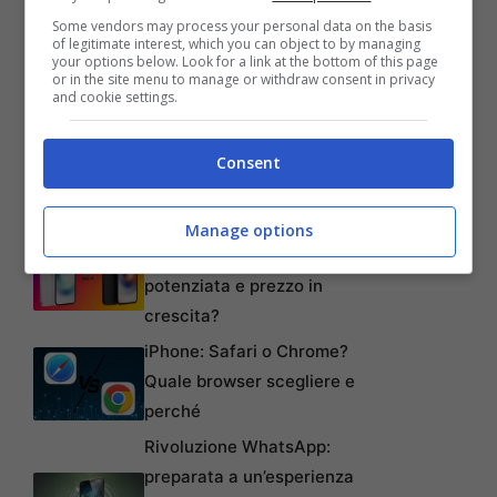
Articoli recenti
Some vendors may process your personal data on the basis
L’errore da 780 Milioni di
of legitimate interest, which you can object to by managing
your options below. Look for a link at the bottom of this page
dollari: la storia dei Bitcoin
or in the site menu to manage or withdraw consent in privacy
perduti in discarica
and cookie settings.
Realtà virtuale al top:
offerte imperdibili su Meta
Consent
Quest 3 e 3S!
iPhone SE 4: design
Manage options
rinnovato, fotocamera
potenziata e prezzo in
crescita?
iPhone: Safari o Chrome?
Quale browser scegliere e
perché
Rivoluzione WhatsApp:
preparata a un’esperienza