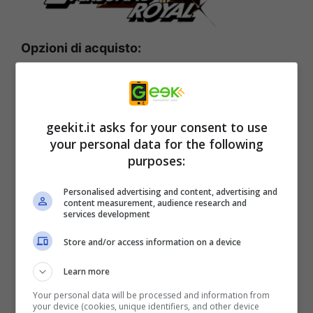
Opzioni di acquisto:
Edizione digitale (console e PC)
Edizione standard fisica (solo console)
geekit.it asks for your consent to use
1 More Edition (solo console)
your personal data for the following
Gioco base
Persona 5 Royal
purposes:
Cofanetto Steelbook esclusivo
Personalised advertising and content, advertising and
Confezione a tema forziere del
content measurement, audience research and
services development
tesoro
Store and/or access information on a device
Borsa in stile valigetta di Akechi
Cornici e stampe
Learn more
Carte dei tarocchi
Your personal data will be processed and information from
your device (cookies, unique identifiers, and other device