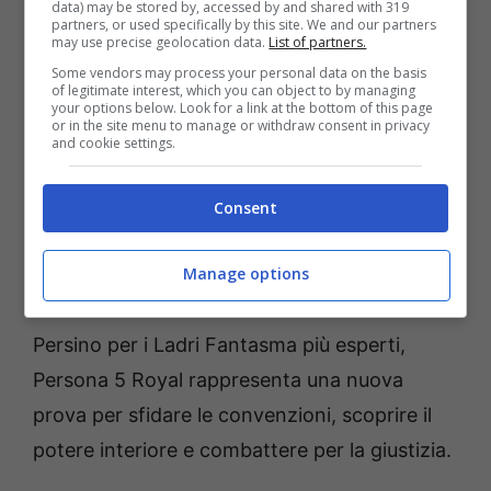
data) may be stored by, accessed by and shared with 319
partners, or used specifically by this site. We and our partners
Indossa la maschera di Joker e unisciti ai
may use precise geolocation data.
List of partners.
Ladri Fantasma per spezzare le catene della
Some vendors may process your personal data on the basis
of legitimate interest, which you can object to by managing
società moderna e organizzare colpi
your options below. Look for a link at the bottom of this page
or in the site menu to manage or withdraw consent in privacy
sensazionali, infiltrandoti nelle menti corrotte
and cookie settings.
per spingerle a cambiare!
Persona 5
Royal
introduce un nuovo quadrimestre alla
Consent
Shujin Academy, una nuova area di Tokyo da
esplorare, nuovi personaggi, un arco
Manage options
narrativo inedito e molto altro ancora!
Persino per i Ladri Fantasma più esperti,
Persona 5 Royal rappresenta una nuova
prova per sfidare le convenzioni, scoprire il
potere interiore e combattere per la giustizia.