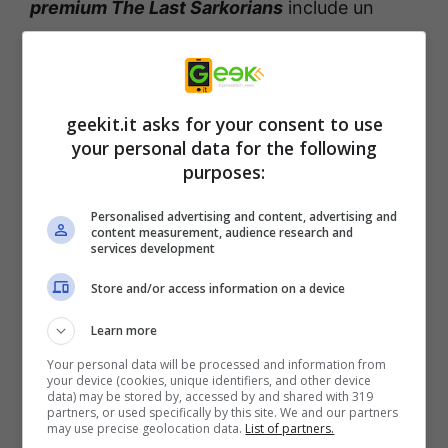
premium The Last Sarkorians
include un
nuovo compagno per la squadra del Knight
Commander e una nuova classe giocabile: il
cambio in continua evoluzione! La nazione di
geekit.it asks for your consent to use
Sarkoris è stata distrutta dai demoni, ma
your personal data for the following
l’ultimo dei suoi abitanti è pronto a
purposes:
contrattaccare. Incontra Ulbrig Olesk, un
Personalised advertising and content, advertising and
mutaforma sarkoriano capace di trasformarsi
content measurement, audience research and
services development
in un potente grifone, che ricorda Sarkoris
Store and/or access information on a device
com’era prima che Areelu Vorlesh aprisse la
Piaga del Mondo. Portalo nel tuo gruppo e
Learn more
vivi la crociata attraverso gli occhi dell’ultimo
Your personal data will be processed and information from
your device (cookies, unique identifiers, and other device
capotribù sopravvissuto del vecchio
data) may be stored by, accessed by and shared with 319
partners, or used specifically by this site. We and our partners
Sarkoris. Esplora una nuova regione,
may use precise geolocation data.
List of partners.