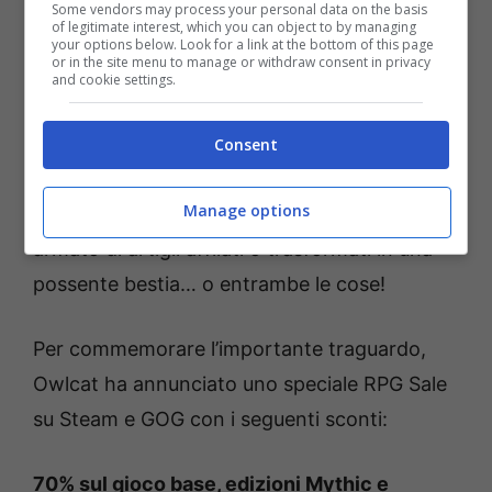
combatti nuovi nemici… E magari trova anche
Some vendors may process your personal data on the basis
of legitimate interest, which you can object to by managing
un nuovo amore!
your options below. Look for a link at the bottom of this page
or in the site menu to manage or withdraw consent in privacy
and cookie settings.
Inoltre, abilità simili a quelle di Ulbrig saranno
disponibili anche per il giocatore con la nuova
Consent
classe Shifter! Scegli tra uno dei sei archetipi
Manage options
disponibili, combatti come un umanoide
armato di artigli affilati o trasformati in una
possente bestia… o entrambe le cose!
Per commemorare l’importante traguardo,
Owlcat ha annunciato uno speciale RPG Sale
su Steam e GOG con i seguenti sconti:
70% sul gioco base, edizioni Mythic e