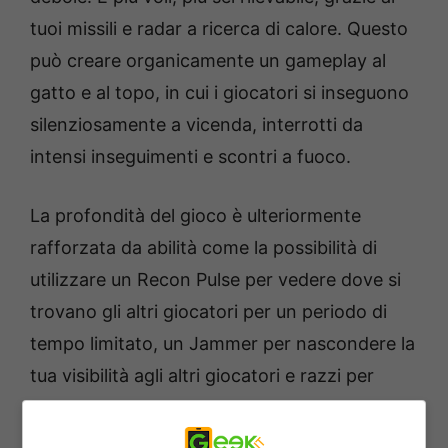
tuoi missili e radar a ricerca di calore. Questo
può creare organicamente un gameplay al
gatto e al topo, in cui i giocatori si inseguono
silenziosamente a vicenda, interrotti da
intensi inseguimenti e scontri a fuoco.
La profondità del gioco è ulteriormente
rafforzata da abilità come la possibilità di
utilizzare un Recon Pulse per vedere dove si
trovano gli altri giocatori per un periodo di
tempo limitato, un Jammer per nascondere la
tua visibilità agli altri giocatori e razzi per
intercettare i missili a ricerca di calore in
arrivo. Dovrai usare tutti gli strumenti a tua