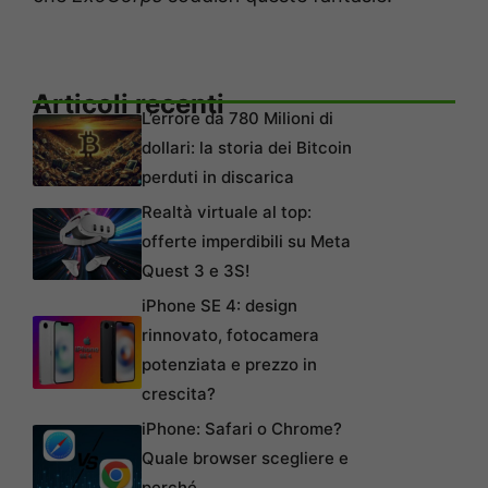
Articoli recenti
L’errore da 780 Milioni di
dollari: la storia dei Bitcoin
perduti in discarica
Realtà virtuale al top:
offerte imperdibili su Meta
Quest 3 e 3S!
iPhone SE 4: design
rinnovato, fotocamera
potenziata e prezzo in
crescita?
iPhone: Safari o Chrome?
Quale browser scegliere e
perché