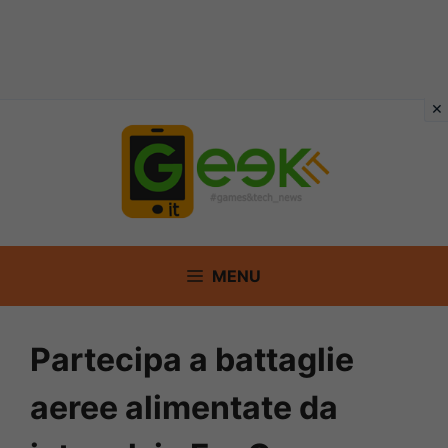
Vai
al
contenuto
MENU
Partecipa a battaglie
aeree alimentate da