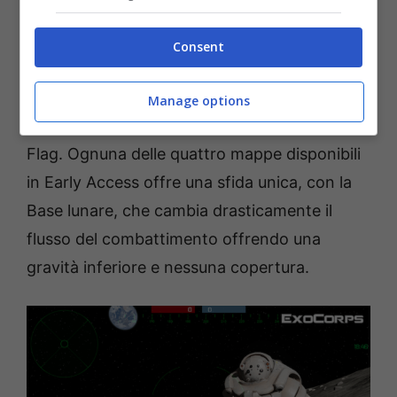
Consent
Gioca con un massimo di 10 giocatori o
affronta i robot nelle modalità Deathmatch,
Manage options
Team Deathmatch e Capture the
Flag. Ognuna delle quattro mappe disponibili
in Early Access offre una sfida unica, con la
Base lunare, che cambia drasticamente il
flusso del combattimento offrendo una
gravità inferiore e nessuna copertura.