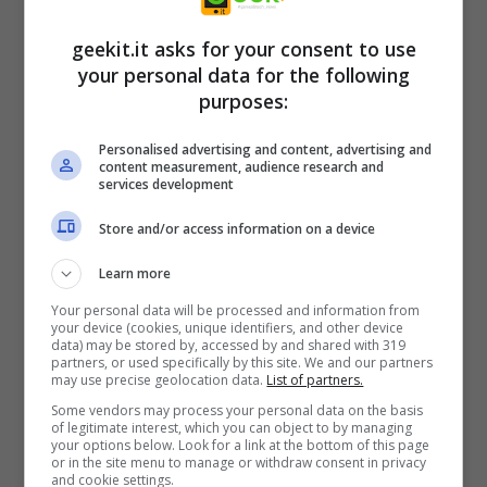
disposizione mentre esegui questa delicata
geekit.it asks for your consent to use
danza ad alta quota di distruzione aerea.
your personal data for the following
Schiva i proiettili dei tuoi avversari, lancia
purposes:
contromisure contro i loro missili, vola per
Personalised advertising and content, advertising and
evitare di essere bombardato con armi ad
content measurement, audience research and
services development
area d’effetto o scendi dal cielo per
Store and/or access information on a device
rinfrescarti, evita di bloccarti, rigenerarti o
ripararti dietro le montagne.
Learn more
Your personal data will be processed and information from
your device (cookies, unique identifiers, and other device
data) may be stored by, accessed by and shared with 319
partners, or used specifically by this site. We and our partners
may use precise geolocation data.
List of partners.
Some vendors may process your personal data on the basis
of legitimate interest, which you can object to by managing
your options below. Look for a link at the bottom of this page
or in the site menu to manage or withdraw consent in privacy
and cookie settings.