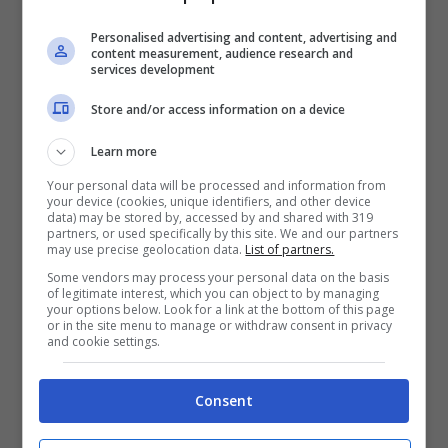
cioccolato, pollastrelli decorativi e uova
Personalised advertising and content, advertising and
content measurement, audience research and
giganti.
services development
Store and/or access information on a device
Con tanti corsi fantastici e divertenti da
provare, i giocatori devono fornire ai loro
Learn more
studenti e insegnanti tutto ciò di cui hanno
Your personal data will be processed and information from
your device (cookies, unique identifiers, and other device
bisogno per aiutarli a vivere (e sopravvivere)
data) may be stored by, accessed by and shared with 319
partners, or used specifically by this site. We and our partners
un fantastico anno accademico.
may use precise geolocation data.
List of partners.
Some vendors may process your personal data on the basis
L’aggiornamento primaverile di
Two Point
of legitimate interest, which you can object to by managing
your options below. Look for a link at the bottom of this page
Campus
è disponibile gratuitamente su PC,
or in the site menu to manage or withdraw consent in privacy
and cookie settings.
Xbox One, Xbox Series X|S, PlayStation 4 e
PlayStation 5 fino al 21 aprile 2023.
Consent
L’aggiornamento sarà lanciato su Nintendo
Switch la prossima settimana e durerà fino al