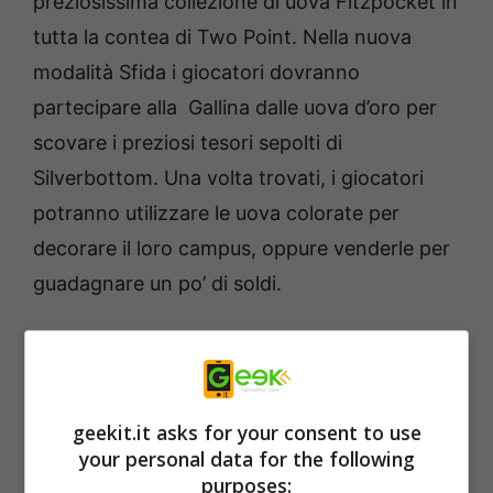
preziosissima collezione di uova Fitzpocket in
tutta la contea di Two Point. Nella nuova
modalità Sfida i giocatori dovranno
partecipare alla Gallina dalle uova d’oro per
scovare i preziosi tesori sepolti di
Silverbottom. Una volta trovati, i giocatori
potranno utilizzare le uova colorate per
decorare il loro campus, oppure venderle per
guadagnare un po’ di soldi.
Oltre alla caccia all’uovo, l’aggiornamento
primaverile di
Two Point Campus
introduce
un nuovo completo per lo staff con le
geekit.it asks for your consent to use
orecchie da coniglietto e tantissimi oggetti a
your personal data for the following
purposes:
tema primaverile come i coniglietti di