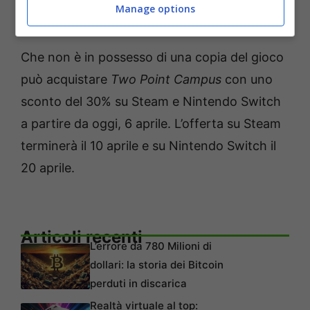
Manage options
21 aprile.
Che non è in possesso di una copia del gioco
può acquistare
Two Point Campus
con uno
sconto del 30% su Steam e Nintendo Switch
a partire da oggi, 6 aprile. L’offerta su Steam
terminerà il 10 aprile e su Nintendo Switch il
20 aprile.
Articoli recenti
L’errore da 780 Milioni di
dollari: la storia dei Bitcoin
perduti in discarica
Realtà virtuale al top: