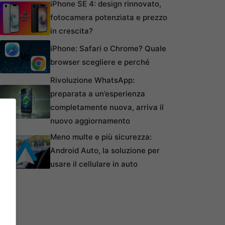
iPhone SE 4: design rinnovato,
fotocamera potenziata e prezzo
in crescita?
iPhone: Safari o Chrome? Quale
browser scegliere e perché
Rivoluzione WhatsApp:
preparata a un’esperienza
completamente nuova, arriva il
nuovo aggiornamento
Meno multe e più sicurezza:
Android Auto, la soluzione per
usare il cellulare in auto