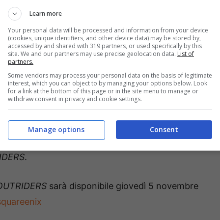
Learn more
Your personal data will be processed and information from your device
(cookies, unique identifiers, and other device data) may be stored by,
accessed by and shared with 319 partners, or used specifically by this
site. We and our partners may use precise geolocation data.
List of
partners.
Some vendors may process your personal data on the basis of legitimate
interest, which you can object to by managing your options below. Look
for a link at the bottom of this page or in the site menu to manage or
withdraw consent in privacy and cookie settings.
a per la prima volta le Spedizioni, gli
 spingere ogni Outrider al limite, e punta i
Manage options
Consent
mante, oltre a rispondere ad alcune delle domande
IDERS
.
OUTRIDERS
sarà disponibile giovedì 5 novembre
squareenix