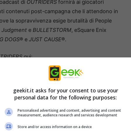
roadcast di
OUTRIDERS
fornirà ai giocatori
nti contenuti post-campagna che li attendono in
ove la sopravvivenza esige brutalità di People
: Judgment
e
BULLETSTORM
, eSquare Enix
NG DOGS
® e
JUST CAUSE
®.
TRIDERS
qui:
geekit.it asks for your consent to use your
personal data for the following purposes:
Personalised advertising and content, advertising and content
measurement, audience research and services development
Store and/or access information on a device