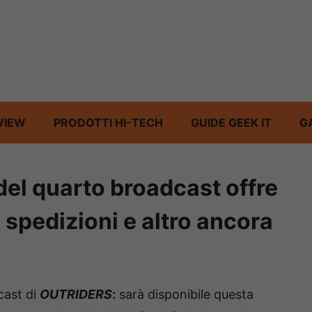
VIEW
PRODOTTI HI-TECH
GUIDE GEEK IT
G
 del quarto broadcast offre
 spedizioni e altro ancora
cast di
OUTRIDERS
:
sarà disponibile questa