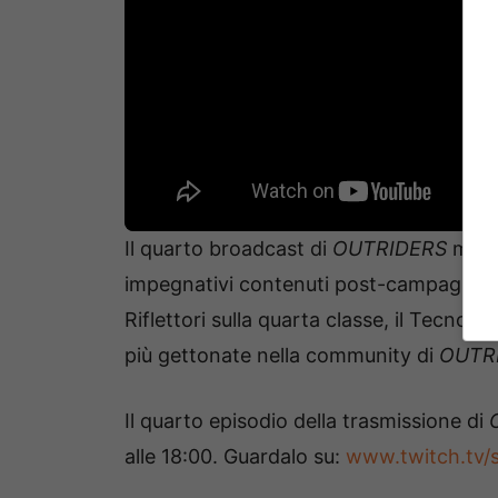
Il quarto broadcast di
OUTRIDERS
mostr
impegnativi contenuti post-campagna per
Riflettori sulla quarta classe, il Tecno
più gettonate nella community di
OUTR
Il quarto episodio della trasmissione di
alle 18:00. Guardalo su:
www.twitch.tv/