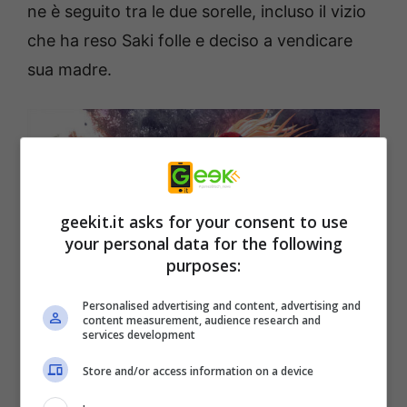
ne è seguito tra le due sorelle, incluso il vizio
che ha reso Saki folle e deciso a vendicare
sua madre.
geekit.it asks for your consent to use
your personal data for the following
purposes:
Personalised advertising and content, advertising and
In un
misto di forme (femminili) e combo,
content measurement, audience research and
services development
sangue e colpi speciali, contro orde di
Store and/or access information on a device
nemici da smembrare
con tanto di