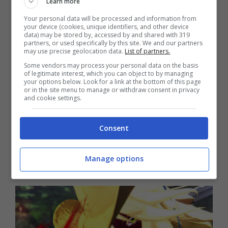
spettacolari schizzi di fluido, sebbene
Learn more
fuoriesca da non-morti, ancora bello vivido:
Your personal data will be processed and information from
your device (cookies, unique identifiers, and other device
anche se la
storia
prende piede da un
data) may be stored by, accessed by and shared with 319
partners, or used specifically by this site. We and our partners
background tipico da dramma familiare, con
may use precise geolocation data.
List of partners.
Aya alla ricerca della sorella smarrita e
Some vendors may process your personal data on the basis
of legitimate interest, which you can object to by managing
coinvolta nella morte della madre, non è
your options below. Look for a link at the bottom of this page
or in the site menu to manage or withdraw consent in privacy
certo la narrazione (e la breve modalità
and cookie settings.
campagna) il motivo principale su cui Onee
Consent
Chanbara Origin si concentra, e non è
neanche il motivo per il quale un player
Manage options
dovrebbe optare per questo titolo.