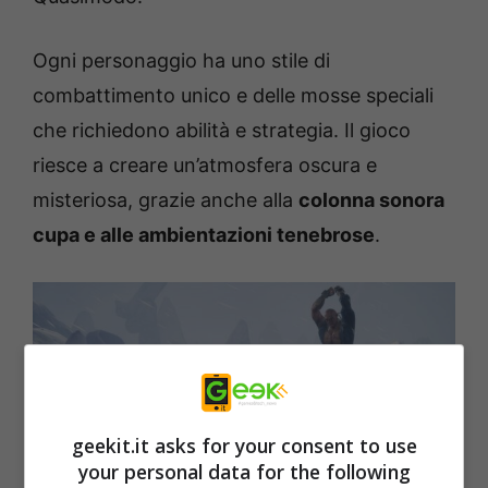
Ogni personaggio ha uno stile di
combattimento unico e delle mosse speciali
che richiedono abilità e strategia. Il gioco
riesce a creare un’atmosfera oscura e
misteriosa, grazie anche alla
colonna sonora
cupa e alle ambientazioni tenebrose
.
geekit.it asks for your consent to use
your personal data for the following