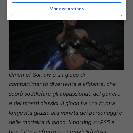
Manage options
Omen of Sorrow è un gioco di
combattimento divertente e sfidante, che
saprà soddisfare gli appassionati del genere
e dei mostri classici. Il gioco ha una buona
longevità grazie alla varietà dei personaggi e
delle modalità di gioco. Il porting su PS5 è
ben fatto e sfrutta le potenzialità della