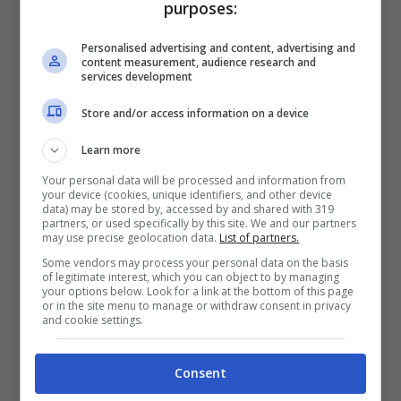
purposes:
Il punto debole di Omen of Sorrow è la sua
Personalised advertising and content, advertising and
content measurement, audience research and
modalità storia
, che racconta una trama
services development
confusa e poco coinvolgente, con dialoghi
Store and/or access information on a device
poco ricchi e che non trascinano il giocatore
Learn more
e non lo portano ad approfondire le varie
Your personal data will be processed and information from
narrazioni legate ai personaggi.
your device (cookies, unique identifiers, and other device
data) may be stored by, accessed by and shared with 319
partners, or used specifically by this site. We and our partners
La
storia
segue le vicende di un gruppo di
may use precise geolocation data.
List of partners.
personaggi che si contendono un artefatto
Some vendors may process your personal data on the basis
of legitimate interest, which you can object to by managing
magico chiamato Omen of Sorrow. La storia
your options below. Look for a link at the bottom of this page
or in the site menu to manage or withdraw consent in privacy
non approfondisce i motivi e le origini dei
and cookie settings.
personaggi, lasciando molte domande senza
Consent
risposta.