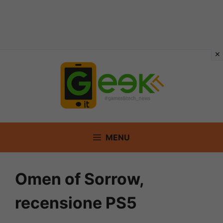
Vai
al
contenuto
MENU
Omen of Sorrow,
recensione PS5