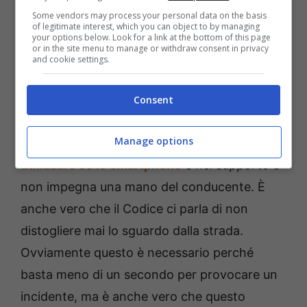
Chi usa Google Maps
, in teoria e per la sua
Some vendors may process your personal data on the basis
of legitimate interest, which you can object to by managing
comodità, avrà comunque sempre un
your options below. Look for a link at the bottom of this page
or in the site menu to manage or withdraw consent in privacy
supporto per cellulare da mettere sul
and cookie settings.
parabrezza o in alcune parti del cruscotto
Consent
nell’abitacolo, giusto?
Manage options
Quindi, tecnicamente, questa app
si può
utilizzare se lo smartphone
è nel supporto e
non impegna una mano del conducente. È
anche vero che il Codice ci parla di non
distogliere mai lo sguardo dalla strada.
Ovviamente questo è necessario perché
basta meno di un secondo per provocare un
incidente, ma è anche vero che questo