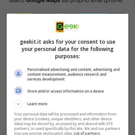
usano
Google Maps
sul proprio smartphone.
geekit.it asks for your consent to use
your personal data for the following
purposes:
Personalised advertising and content, advertising and
content measurement, audience research and
services development
Store and/or access information on a device
Google Maps (Geekit.it)
Learn more
Il regolamento del
Codice della Strada
dice
Your personal data will be processed and information from
your device (cookies, unique identifiers, and other device
espressamente che quello che non si può fare
data) may be stored by, accessed by and shared with 319
partners, or used specifically by this site. We and our partners
è avere una mano occupata durante la guida.
may use precise geolocation data.
List of partners.