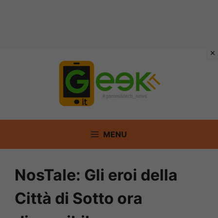
Vai
al
contenuto
MENU
NosTale: Gli eroi della
Città di Sotto ora