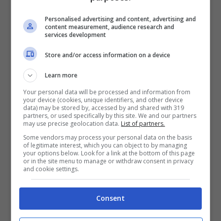
nebbia”, che opera dall’imboscata, ci sono
molti nuovi modi in cui i giocatori
Personalised advertising and content, advertising and
content measurement, audience research and
di
NosTale
possono personalizzare il proprio
services development
stile di gioco.
Store and/or access information on a device
Learn more
Funzioni principali dell’update
Your personal data will be processed and information from
di
NosTale
“Gli eroi della Città di Sotto”
your device (cookies, unique identifiers, and other device
data) may be stored by, accessed by and shared with 319
partners, or used specifically by this site. We and our partners
may use precise geolocation data.
List of partners.
L’avventura sotterranea continua!
Some vendors may process your personal data on the basis
Preparati a scoprire la seconda parte
of legitimate interest, which you can object to by managing
your options below. Look for a link at the bottom of this page
della saga del mondo sotterraneo,
or in the site menu to manage or withdraw consent in privacy
and cookie settings.
iniziata con l’update “I segreti della
Città di Sotto”. Esplora le profondità
Consent
abitate dai Mullan, creature simili rane,
e affronta nuove minacce in questo