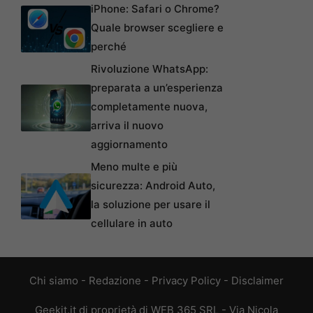
iPhone: Safari o Chrome?
Quale browser scegliere e
perché
Rivoluzione WhatsApp:
preparata a un’esperienza
completamente nuova,
arriva il nuovo
aggiornamento
Meno multe e più
sicurezza: Android Auto,
la soluzione per usare il
cellulare in auto
Chi siamo
-
Redazione
-
Privacy Policy
-
Disclaimer
Geekit.it di proprietà di WEB 365 SRL - Via Nicola