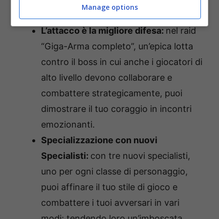
Manage options
vasto mondo sotto la superficie.
L’attacco è la migliore difesa:
nel raid
“Giga-Arma completo”, un’epica lotta
contro il boss in cui anche i giocatori di
alto livello devono collaborare e
combattere strategicamente, puoi
dimostrare il tuo coraggio in incontri
emozionanti.
Specializzazione con nuovi
Specialisti:
con tre nuovi specialisti,
uno per ogni classe di personaggio,
puoi affinare il tuo stile di gioco e
combattere i tuoi avversari in vari
modi: tendendo loro un’imboscata,