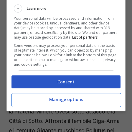
sotterraneo a cui è possibile accedere tramite
Learn more
i Prati di NosVille. La Città di Sotto è la dimora
Your personal data will be processed and information from
dei misteriosi Mullan, una razza dall’aspetto
your device (cookies, unique identifiers, and other device
data) may be stored by, accessed by and shared with 319
anfibio. Un nuovo mondo tutto da esplorare!
partners, or used specifically by this site. We and our partners
may use precise geolocation data.
List of partners.
Rispondi al richiamo dell’avventura: un
Some vendors may process your personal data on the basis
esercito sconosciuto sta emergendo dal
of legitimate interest, which you can object to by managing
your options below. Look for a link at the bottom of this page
sottosuolo e minaccia la Prateria Miniere
or in the site menu to manage or withdraw consent in privacy
and cookie settings.
vicino a NosVille.
Consent
Nuove zone e nuove sfide
Manage options
L’Atto 9 introduce zone entusiasmanti come
la Prateria Miniere Ovest sotto attacco e la
Città di Sotto. Affronta il temibile Giga-Arma
e il temuto Gigante muschioso Pollutus nei