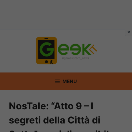
Vai
al
contenuto
MENU
NosTale: “Atto 9 – I
segreti della Città di