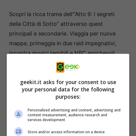
Scopri la ricca trama dell'”Atto 9: I segreti
della Città di Sotto” attraverso quest
principali e secondarie. Viaggia per nuove
mappe, primeggia in due raid impegnativi,
incontra mostri temibili e NPC amichevoli.
Dona al tuo personaggio dei nuovi
equipaggiamenti e sperimenta un sistema
geekit.it asks for your consent to use
delle fate migliorato che rende il viaggio più
your personal data for the following
facile per i principianti.
purposes:
Esplora il sottosuolo
Personalised advertising and content, advertising and
content measurement, audience research and
services development
L’Atto 9 di
NosTale
è ambientato in un mondo
Store and/or access information on a device