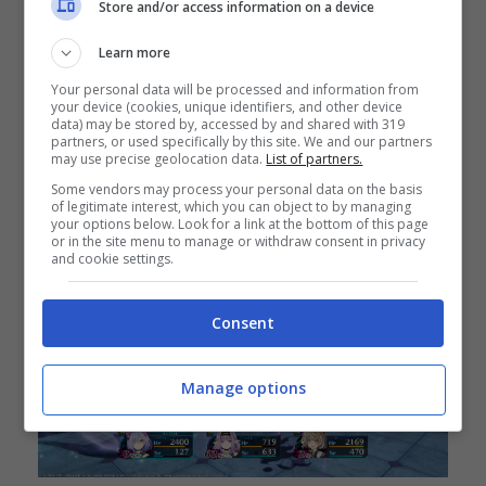
Store and/or access information on a device
Reincarnation
per PlayStation®4 e Steam®!
Learn more
Due scene CG sono state modificate per la
versione PS4, mentre la versione Steam
Your personal data will be processed and information from
your device (cookies, unique identifiers, and other device
rimarrà inedita. Si noti che il gameplay di
data) may be stored by, accessed by and shared with 319
partners, or used specifically by this site. We and our partners
entrambi i giochi non è cambiato rispetto alla
may use precise geolocation data.
List of partners.
Some vendors may process your personal data on the basis
versione giapponese.
of legitimate interest, which you can object to by managing
your options below. Look for a link at the bottom of this page
or in the site menu to manage or withdraw consent in privacy
and cookie settings.
Consent
Manage options