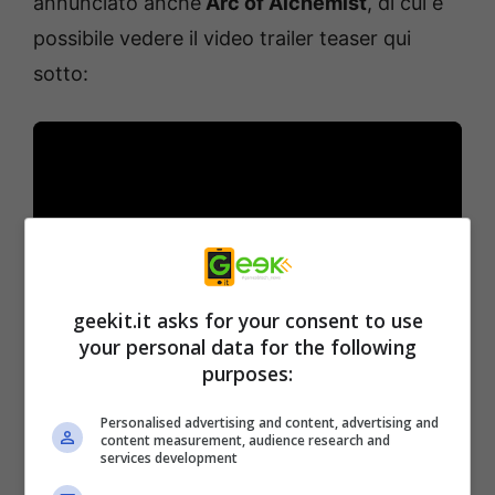
annunciato anche
Arc of Alchemist
, di cui è
possibile vedere il video trailer teaser qui
sotto:
geekit.it asks for your consent to use
your personal data for the following
purposes:
Ultimo, ma non meno importante, Idea
Personalised advertising and content, advertising and
content measurement, audience research and
Factory ha annunciato una nuovissima
services development
avventura / visual novel
DATE A LIVE: Rio