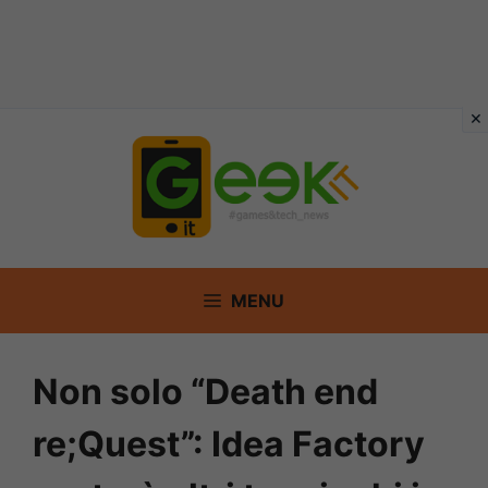
Vai
al
contenuto
MENU
Non solo “Death end
re;Quest”: Idea Factory