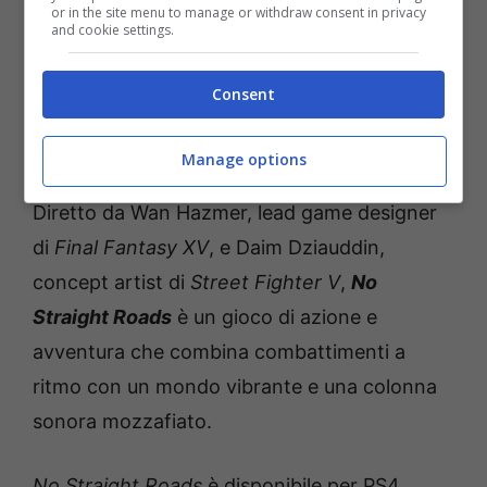
lancio della NSR Boutique, un negozio
or in the site menu to manage or withdraw consent in privacy
and cookie settings.
ufficiale con merchandise dal mondo di
No
Straight Roads
. I fan sono invitati a visitare la
Consent
boutique
all’indirizzo
nostraightroads.com/boutique
.
Manage options
Diretto da Wan Hazmer, lead game designer
di
Final Fantasy XV
, e Daim Dziauddin,
concept artist di
Street Fighter V
,
No
Straight Roads
è un gioco di azione e
avventura che combina combattimenti a
ritmo con un mondo vibrante e una colonna
sonora mozzafiato.
No Straight Roads
è disponibile per PS4,