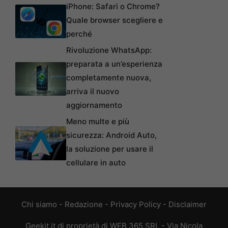
iPhone: Safari o Chrome?
Quale browser scegliere e
perché
Rivoluzione WhatsApp:
preparata a un’esperienza
completamente nuova,
arriva il nuovo
aggiornamento
Meno multe e più
sicurezza: Android Auto,
la soluzione per usare il
cellulare in auto
Chi siamo
-
Redazione
-
Privacy Policy
-
Disclaimer
Geekit.it di proprietà di WEB 365 SRL - Via Nicola