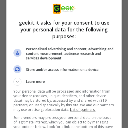
“
Ci siamo divertiti molto a creare questo
aggiornamento gratuito per la Christmas
geekit.it asks for your consent to use
Edition e speriamo davvero che i giocatori
your personal data for the following
possano apprezzare ciò che abbiamo
purposes:
fatto,”
ha dichiarato Idir Alexander Ould
Personalised advertising and content, advertising and
Braham, Associate Producer di
No Straight
content measurement, audience research and
services development
Roads
.
“
Quasi ogni combattimento con i boss
è stato reinventato con un nuovo look
Store and/or access information on a device
natalizio e non vediamo l’ora che i giocatori
Learn more
riprovino il gioco o lo provino per la prima
Your personal data will be processed and information from
volta con questo nuovo contenuto a tema
your device (cookies, unique identifiers, and other device
data) may be stored by, accessed by and shared with 319
natalizio.”
partners, or used specifically by this site. We and our partners
may use precise geolocation data.
List of partners.
Some vendors may process your personal data on the basis
Metronomik è inoltre lieta di annunciare il
of legitimate interest, which you can object to by managing
your options below. Look for a link at the bottom of this page