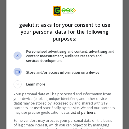
I giocatori potranno esplorare 72 livelli
divertenti in sei diversi mondi a tema ricchi di
geekit.it asks for your consent to use
elementi interattivi che li faranno rimbalzare,
your personal data for the following
scattare e teletrasportare, tutti creati per
purposes:
aiutarli a completare le sfide e immergerli nei
Personalised advertising and content, advertising and
fantastici mondi dei loro personaggi di Nick
content measurement, audience research and
services development
Jr. preferiti. Ma sarà possibile incontrare
anche alcuni avversari dispettosi, tra cui
Store and/or access information on a device
Swiper, Crusher e Bonnie Bones, che
Learn more
aggiungeranno alla sfida ostacoli dinamici
Your personal data will be processed and information from
come molle rimbalzanti, blocchi interattivi,
your device (cookies, unique identifiers, and other device
data) may be stored by, accessed by and shared with 319
cascate scorrevoli, dissuasori e vortici.
partners, or used specifically by this site. We and our partners
may use precise geolocation data.
List of partners.
Some vendors may process your personal data on the basis
Stephanie Malham, Managing Director di
of legitimate interest, which you can object to by managing