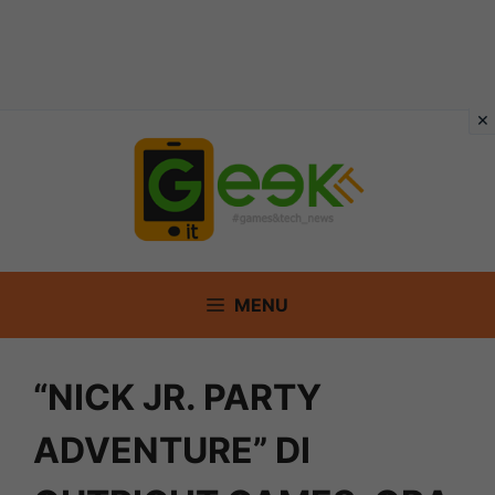
Vai
al
contenuto
MENU
“NICK JR. PARTY
ADVENTURE” DI