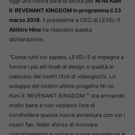
oggi una nuova data di uscita per
Ni no Kuni
II: REVENANT KINGDOM in programma il 23
marzo 2018
. Il presidente e CEO di LEVEL-5
Akihiro Hino
ha rilasciato questa
dichiarazione,
“Come tutti voi sapete, LEVEL-5 si impegna a
fornire i più alti livelli di design e qualità in
ciascuno dei nostri titoli di videogiochi. Lo
sviluppo del nostro ultimo progetto Ni no
Kuni II: REVENANT KINGDOM ™ sta arrivando
molto bene e non vediamo l’ora di
condividere questa nuova avventura con voi i
nostri fan. Nello sforzo di innovare
costantemente e portare nuove esperienze ai