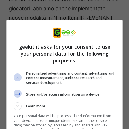
giocatori, abbiamo anche implementato
nuove modalità in Ni no Kuni II: REVENANT
KINGDOM incluse le nuove modalità Skirmish
e Kingdom che delizieranno i giocatori.
geekit.it asks for your consent to use
Tuttavia con l’innovazione e le nuove idee
your personal data for the following
purposes:
nasce l’esigenza di assicurare che tutto
funzioni insieme in un pacchetto divertente e
Personalised advertising and content, advertising and
content measurement, audience research and
coeso. Ciò significa che avremo bisogno di un
services development
po ‘più di tempo per assicurarci che l’intera
Store and/or access information on a device
esperienza di Ni no Kuni II: REVENANT
Learn more
KINGDOM soddisfi gli elevati standard di
Your personal data will be processed and information from
qualità di LEVEL-5 e BANDAI NAMCO
your device (cookies, unique identifiers, and other device
data) may be stored by, accessed by and shared with 319
Entertainment Inc.. Quindi oggi vorrei