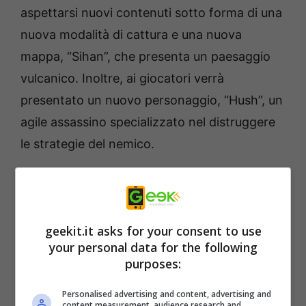
aspettarsi nuovi contenuti sotto forma di una
nuova modalità di cattura e una nuova
mappa, “Sihan”, che presenta un paesaggio
vulcanico. Inoltre, ai giocatori verrà
presentato un nuovo personaggio, “Hush”, un
agile assassino specializzato nel distruggere
le strategie del nemico.
https://youtu.be/HwTEhNR8uXQ
Durante Steam Next Fest, Nexon ospiterà
vari eventi, tra cui un live streaming con il
geekit.it asks for your consent to use
your personal data for the following
direttore di
Warhaven
, Eunseok Yi, dove
purposes:
condividerà il processo di sviluppo del gioco e
la roadmap futura.
Warhaven
supporta nove
Personalised advertising and content, advertising and
content measurement, audience research and