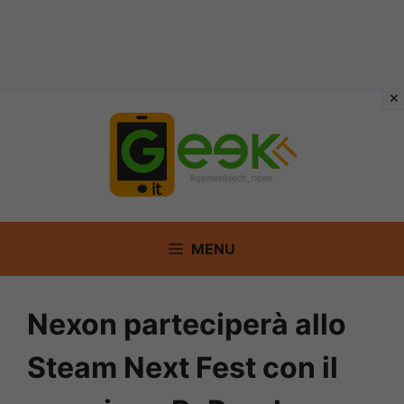
Vai
al
contenuto
MENU
Nexon parteciperà allo
Steam Next Fest con il