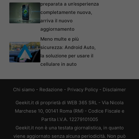
preparata a un’esperienza
completamente nuova,
arriva il nuovo
aggiornamento
Meno multe e più
sicurezza: Android Auto,
la soluzione per usare il
cellulare in auto
Chi siamo
-
Redazione
-
Privacy Policy
-
Disclaimer
Geekit.it di proprietà di WEB 365 SRL - Via Nicola
Marchese 10, 00141 Roma (RM) - Codice Fiscale e
Partita I.V.A. 12279101005
Geekit.it non è una testata giornalistica, in quanto
viene aggiornato senza alcuna periodicità. Non può