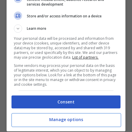
lingue, tra cui coreano, inglese, francese,
services development
spagnolo, portoghese, tedesco, mandarino,
Store and/or access information on a device
cantonese e giapponese, e sarà disponibile
Learn more
gratuitamente per tutta la durata dello Steam
Your personal data will be processed and information from
Next Fest (19-26 giugno).
your device (cookies, unique identifiers, and other device
data) may be stored by, accessed by and shared with 319
Nexon si sta preparando per l’uscita in
partners, or used specifically by this site. We and our partners
may use precise geolocation data.
List of partners.
accesso anticipato entro la fine dell’anno del
Some vendors may process your personal data on the basis
suo gioco PvP multiplayer di
of legitimate interest, which you can object to by managing
your options below. Look for a link at the bottom of this page
massa,
Warhaven
, ambientato nel mondo
or in the site menu to manage or withdraw consent in privacy
and cookie settings.
fantastico di Herarth, dove armi medievali
come spade e lance sono ancora utilizzate sul
Consent
campo di battaglia. Il gioco presenta due
fazioni, Alliance e Mara, che si affrontano in
Manage options
combattimenti 16 contro 16 per la supremazia