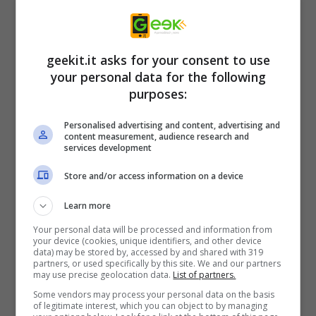
Il primo classificato avrà diritto a
buono digitale Amazon dal valore di
geekit.it asks for your consent to use
250,00€;
your personal data for the following
purposes:
Il secondo classificato si aggiudicherà
un buono digitale Amazon dal valore di
Personalised advertising and content, advertising and
content measurement, audience research and
150,00€;
services development
Il terzo e quarto classificato otterranno
Store and/or access information on a device
un buono digitale Amazon dal valore di
Learn more
50,00€.
Your personal data will be processed and information from
your device (cookies, unique identifiers, and other device
Oltre l’NBA 2K20 Special Cup,
Sony
data) may be stored by, accessed by and shared with 319
partners, or used specifically by this site. We and our partners
Interactive Entertainment Italia
organizza
may use precise geolocation data.
List of partners.
anche il
PS Plus Anniversary
contest al quale
Some vendors may process your personal data on the basis
of legitimate interest, which you can object to by managing