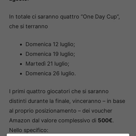
In totale ci saranno quattro “One Day Cup”,
che si terranno
Domenica 12 luglio;
Domenica 19 luglio;
Martedì 21 luglio;
Domenica 26 luglio.
I primi quattro giocatori che si saranno
distinti durante la finale, vinceranno – in base
al proprio posizionamento – dei voucher
Amazon dal valore complessivo di
500€
.
Nello specifico: