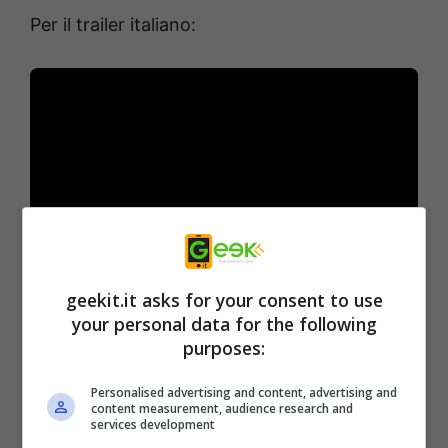
Per il trailer italiano:
geekit.it asks for your consent to use
Un altro DLC, il Top Secret Training Set per i
your personal data for the following
personaggi del Season Pass 7 è anche
purposes:
disponibile. Questo oggetto sblocca
Personalised advertising and content, advertising and
immediatamente Ninjutsu e oggetti per il
content measurement, audience research and
services development
Training Rank 5 per tutti i maestri disponibili