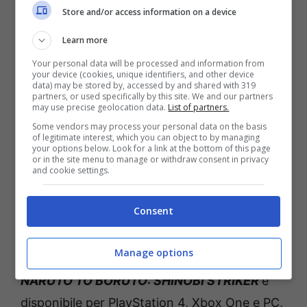
nel Season Pass 7.
Store and/or access information on a device
Learn more
Questo oggetto può essere solamente
Your personal data will be processed and information from
acquistato se i giocatori hanno almeno uno
your device (cookies, unique identifiers, and other device
data) may be stored by, accessed by and shared with 319
dei maestri disponibili nel Season Pass 7.
partners, or used specifically by this site. We and our partners
may use precise geolocation data.
List of partners.
Some vendors may process your personal data on the basis
Anche il Ninja Tool Shop ha ricevuto alcuni
of legitimate interest, which you can object to by managing
your options below. Look for a link at the bottom of this page
aggiornamenti come nuove armi uniche SS+
or in the site menu to manage or withdraw consent in privacy
and cookie settings.
che possono essere ottenute.
Consent
Aggiornamenti continueranno ad arrivare
nello shop.
Manage options
NARUTO TO BORUTO: SHINOBI STRIKER
è
disponibile per PlayStation 4, Xbox One e PC,