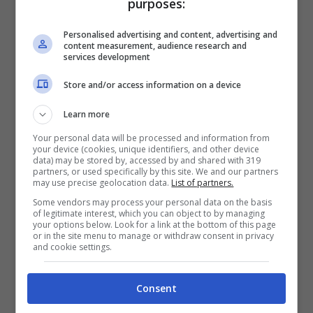
purposes:
Per il nuovo trailer italiano:
Personalised advertising and content, advertising and
content measurement, audience research and
services development
Store and/or access information on a device
Learn more
Your personal data will be processed and information from
your device (cookies, unique identifiers, and other device
data) may be stored by, accessed by and shared with 319
partners, or used specifically by this site. We and our partners
may use precise geolocation data.
List of partners.
Some vendors may process your personal data on the basis
of legitimate interest, which you can object to by managing
your options below. Look for a link at the bottom of this page
or in the site menu to manage or withdraw consent in privacy
and cookie settings.
Articoli recenti
L’errore da 780 Milioni di
dollari: la storia dei Bitcoin
Consent
perduti in discarica