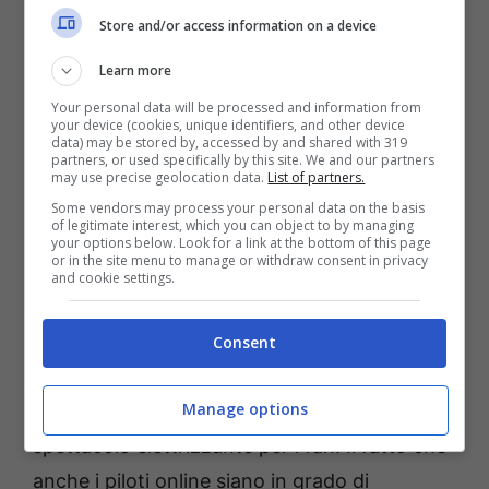
Store and/or access information on a device
confronti dei detentori dei diritti nell’aiutarli
ad interagire con i propri fan in questo
Learn more
momento molto difficile. È anche una
Your personal data will be processed and information from
your device (cookies, unique identifiers, and other device
continuazione del nostro eccellente rapporto
data) may be stored by, accessed by and shared with 319
partners, or used specifically by this site. We and our partners
con Codemasters, che ci ha già visto gestire
may use precise geolocation data.
List of partners.
e trasmettere il DiRT World Series all’inizio di
Some vendors may process your personal data on the basis
of legitimate interest, which you can object to by managing
quest’anno.
your options below. Look for a link at the bottom of this page
or in the site menu to manage or withdraw consent in privacy
and cookie settings.
“Combinando la nostra migliore tecnologia di
eSport e l’esperienza nella gestione delle
Consent
competizioni con i veri piloti del World RX ed
Manage options
il talento dei commentatori, sarà creato uno
spettacolo elettrizzante per i fan. Il fatto che
anche i piloti online siano in grado di