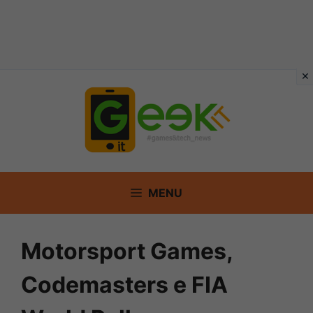
Vai
al
contenuto
MENU
Motorsport Games,
Codemasters e FIA