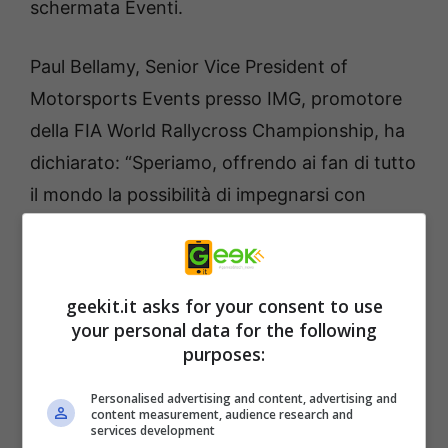
schermata Eventi.
Paul Bellamy, Senior Vice President of
Motorsports Events presso IMG, promotore
della FIA World Rallycross Championship, ha
dichiarato: “Speriamo, offrendo ai fan di tutto
il mondo la possibilità di impegnarsi con
World RX attraverso un campionato esports
alternativo, di fornire un piccolo livello di
divertimento in questi tempi difficili. ”
geekit.it asks for your consent to use
your personal data for the following
Dmitry Kozko, CEO di Motorsport Games, ha
purposes:
commentato: “Questa partnership con la FIA
Personalised advertising and content, advertising and
World Rallycross Championship è un’ulteriore
content measurement, audience research and
services development
prova dell’impegno dei Motorsport Games nei