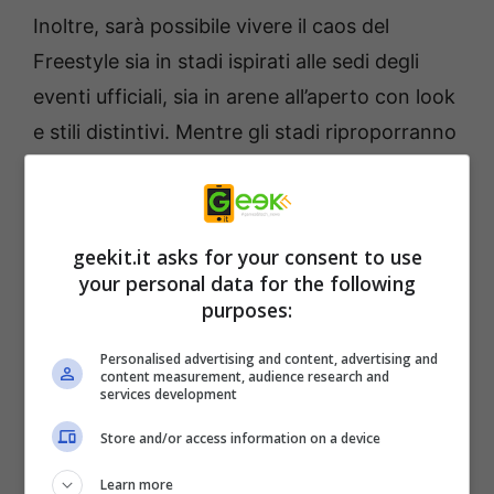
Inoltre, sarà possibile vivere il caos del
Freestyle sia in stadi ispirati alle sedi degli
eventi ufficiali, sia in arene all’aperto con look
e stili distintivi. Mentre gli stadi riproporranno
l’atmosfera delle competizioni ufficiali, con
rampe e auto deformabili, tre ambientazioni a
tema trasporteranno i giocatori in alcuni dei
geekit.it asks for your consent to use
luoghi più iconici ed estremi. Con una grafica
your personal data for the following
purposes:
straordinaria che ricorda il terreno
accidentato dell’Alaska, i paesaggi mozzafiato
Personalised advertising and content, advertising and
content measurement, audience research and
del Colorado e la terra spietata della Death
services development
Valley, i giocatori troveranno qui layout
Store and/or access information on a device
originali progettati per consentire i trick più
folli come moonflip e big air, solo per citarne
Learn more