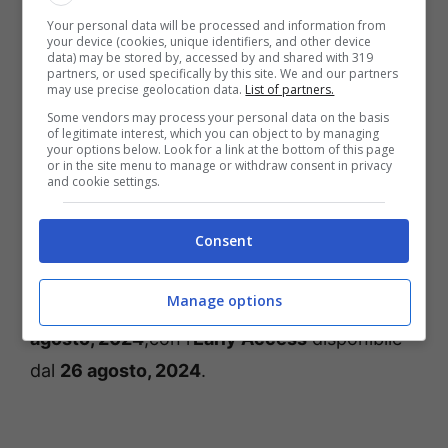
alcuni. Inoltre, gli oggetti distruttibili come
Your personal data will be processed and information from
your device (cookies, unique identifiers, and other device
droni, bersagli sospesi o enormi strutture a
data) may be stored by, accessed by and shared with 319
partners, or used specifically by this site. We and our partners
tabellone faranno da contraltare al
may use precise geolocation data.
List of partners.
Some vendors may process your personal data on the basis
multiplayer, permettendo ai giocatori di
of legitimate interest, which you can object to by managing
your options below. Look for a link at the bottom of this page
spingere i limiti dei loro truck ancora più in là
or in the site menu to manage or withdraw consent in privacy
and cookie settings.
dei piloti reali.
Consent
Monster Jam Showdown sarà disponibile su
PlayStation 5, PlayStation 4, Xbox Series X|S,
Manage options
Xbox One, Nintendo Switch, e PC il
29
agosto, 2024
,con l’
Early Access
disponibile
dal
26 agosto, 2024
.