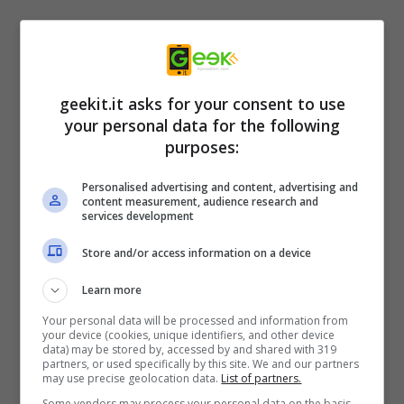
La serie
Monster Hunter
celebra ora il suo
geekit.it asks for your consent to use
20° anniversario. Dal 2004, gli amati giochi di
your personal data for the following
purposes:
ruolo d’azione cooperativi hanno venduto
oltre 95 milioni di unità in tutto il mondo. Nei
Personalised advertising and content, advertising and
content measurement, audience research and
giochi, i giocatori danno la caccia a nemici più
services development
grandi di loro in vasti ambienti naturali. Ogni
Store and/or access information on a device
mostro rappresenta una sfida unica, quindi i
Learn more
giocatori devono pianificare attentamente,
Your personal data will be processed and information from
formare gruppi di caccia con gli amici e
your device (cookies, unique identifiers, and other device
data) may be stored by, accessed by and shared with 319
utilizzare tutto ciò che hanno a disposizione
partners, or used specifically by this site. We and our partners
may use precise geolocation data.
List of partners.
per sopravvivere a queste emozionanti
Some vendors may process your personal data on the basis