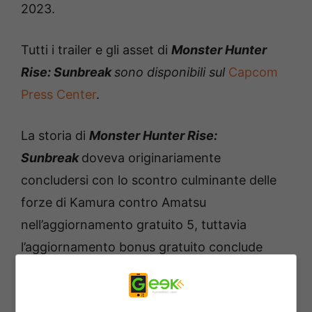
2023.
Tutti i trailer e gli asset di
Monster Hunter
Rise: Sunbreak
sono disponibili sul
Capcom
Press Center
.
La storia di
Monster Hunter Rise:
Sunbreak
doveva originariamente
concludersi con lo scontro culminante delle
forze di Kamura contro Amatsu
nell’aggiornamento gratuito 5, tuttavia
l’aggiornamento bonus gratuito conclude
l’antica relazione tra l’anziano drago Malzeno
e il regno. A partire dal livello Master Rank