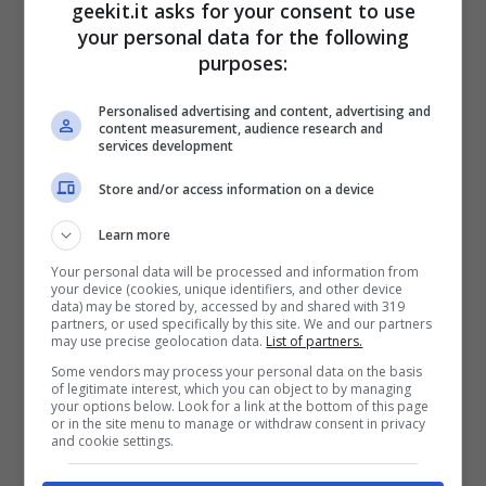
10, il Malzeno Primordiale porta nuovi feroci
geekit.it asks for your consent to use
your personal data for the following
attacchi e mosse per i cacciatori e offre ai
purposes:
vittoriosi parti per un nuovo set di armature e
armi uniche. Dopo il lancio dell’aggiornamento
Personalised advertising and content, advertising and
content measurement, audience research and
bonus gratuito l’8 giugno, le missioni evento
services development
che vantano sfide ancora più grandi e
Store and/or access information on a device
ricompense ancora più entusiasmanti
Learn more
continueranno a essere pubblicate fino al 27
Your personal data will be processed and information from
luglio. Anche se nessun nuovo DLC a
your device (cookies, unique identifiers, and other device
data) may be stored by, accessed by and shared with 319
pagamento verrà pubblicato con
partners, or used specifically by this site. We and our partners
may use precise geolocation data.
List of partners.
l’aggiornamento bonus gratuito, il DLC
Some vendors may process your personal data on the basis
esistente viene raggruppato in nuovi set a
of legitimate interest, which you can object to by managing
your options below. Look for a link at the bottom of this page
tema a prezzi accessibili. I giocatori su Xbox
or in the site menu to manage or withdraw consent in privacy
and cookie settings.
Series X|S, Xbox One, Windows, PlayStation