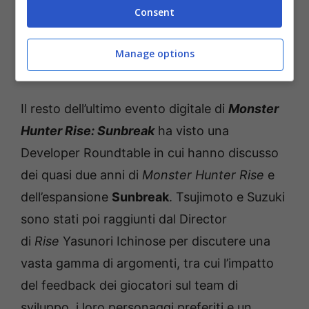
5 e PlayStation 4 potranno provare tutti i
Consent
contenuti degli aggiornamenti del titolo 4, 5 e
dell’aggiornamento bonus gratuito il 24
Manage options
agosto 2023.
Il resto dell’ultimo evento digitale di
Monster
Hunter Rise: Sunbreak
ha visto una
Developer Roundtable in cui hanno discusso
dei quasi due anni di
Monster Hunter Rise
e
dell’espansione
Sunbreak
. Tsujimoto e Suzuki
sono stati poi raggiunti dal Director
di
Rise
Yasunori Ichinose per discutere una
vasta gamma di argomenti, tra cui l’impatto
del feedback dei giocatori sul team di
sviluppo, i loro personaggi preferiti e un