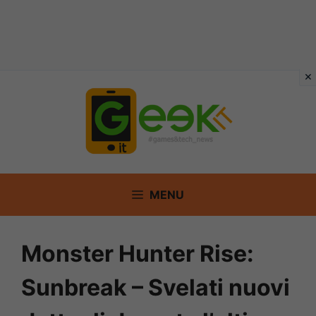
Vai
al
contenuto
MENU
Monster Hunter Rise:
Sunbreak – Svelati nuovi