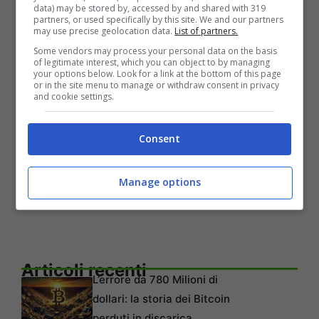
data) may be stored by, accessed by and shared with 319
vero potere delle Stanze nascoste, dai
partners, or used specifically by this site. We and our partners
may use precise geolocation data.
List of partners.
un’occhiata alla fedele ricostruzione del
Some vendors may process your personal data on the basis
campus di Monster High.
of legitimate interest, which you can object to by managing
your options below. Look for a link at the bottom of this page
Volti familiari
: diventa una bestiola
or in the site menu to manage or withdraw consent in privacy
and cookie settings.
con l’intera Boo Crew e incontra i
personaggi preferiti dai fan come
Consent
Clawdeen Wolf™, Draculaura™ e Frankie
Stein™ mentre ti muovi nei corridoi di
Manage options
Monster High™ e ne scopri i misteri.
Articoli recenti
L’errore da 780 Milioni di
dollari: la storia dei Bitcoin
perduti in discarica