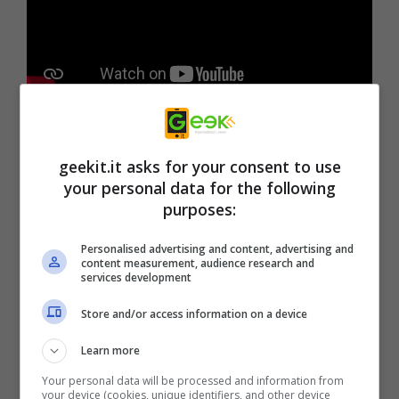
Monster High: Skulltimate Secrets – Dettagli
chiave:
geekit.it asks for your consent to use
your personal data for the following
Creazione di mostri personalizzati
:
purposes:
nel fantastico platform 3D, i giocatori
possono creare e personalizzare il
Personalised advertising and content, advertising and
content measurement, audience research and
proprio mostro per dimostrare che è
services development
bello essere un ghoul. Crea un mostro
Store and/or access information on a device
personalizzato e sfoggia uno stile
Learn more
maledetto nel creatore di personaggi.
Your personal data will be processed and information from
Esplora i mondi
: scopri i segreti e il
your device (cookies, unique identifiers, and other device