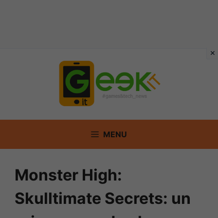
Vai
al
contenuto
MENU
Monster High:
Skulltimate Secrets: un