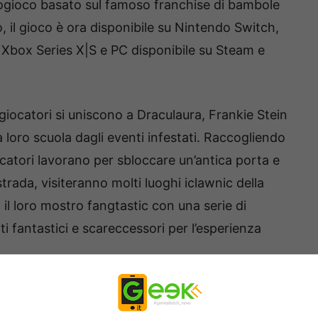
ogioco basato sul famoso franchise di bambole
 il gioco è ora disponibile su Nintendo Switch,
 Xbox Series X|S e PC disponibile su Steam e
 giocatori si uniscono a Draculaura, Frankie Stein
a loro scuola dagli eventi infestati. Raccogliendo
iocatori lavorano per sbloccare un’antica porta e
strada, visiteranno molti luoghi iclawnic della
il loro mostro fangtastic con una serie di
i fantastici e scareccessori per l’esperienza