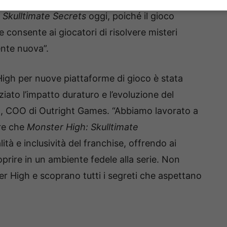
 Skulltimate Secrets
oggi, poiché il gioco
e consente ai giocatori di risolvere misteri
nte nuova”.
gh per nuove piattaforme di gioco è stata
iato l’impatto duraturo e l’evoluzione del
 COO di Outright Games. “Abbiamo lavorato a
ire che
Monster High: Skulltimate
lità e inclusività del franchise, offrendo ai
prire in un ambiente fedele alla serie. Non
er High e scoprano tutti i segreti che aspettano