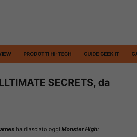
VIEW
PRODOTTI HI-TECH
GUIDE GEEK IT
G
LLTIMATE SECRETS, da
Games
ha rilasciato oggi
Monster High: