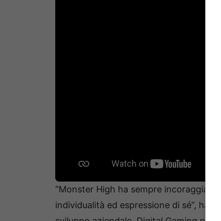
“Monster High ha sempre incoraggiato i f
individualità ed espressione di sé”, ha a
sviluppo aziendale, Digital Gaming pres