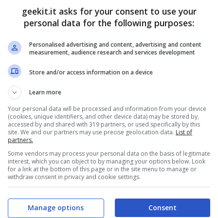
geekit.it asks for your consent to use your
personal data for the following purposes:
Personalised advertising and content, advertising and content
measurement, audience research and services development
Store and/or access information on a device
Learn more
Your personal data will be processed and information from your device
(cookies, unique identifiers, and other device data) may be stored by,
accessed by and shared with 319 partners, or used specifically by this
site. We and our partners may use precise geolocation data.
List of
partners.
Some vendors may process your personal data on the basis of legitimate
interest, which you can object to by managing your options below. Look
for a link at the bottom of this page or in the site menu to manage or
withdraw consent in privacy and cookie settings.
an ad abbracciare la loro unicità, creatività,
ffermato Erika Winterholler, responsabile dello
Manage options
Consent
so Mattel. “Siamo entusiasti che tutti possano