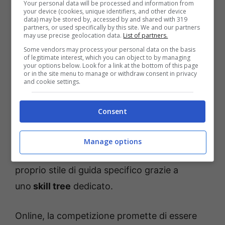
Your personal data will be processed and information from
your device (cookies, unique identifiers, and other device
data) may be stored by, accessed by and shared with 319
Per ottenere le migliori prestazioni i giocatori
partners, or used specifically by this site. We and our partners
may use precise geolocation data.
List of partners.
dovranno trovare il feeling perfetto con la
Some vendors may process your personal data on the basis
moto: i principianti potranno godere di
nuovi
of legitimate interest, which you can object to by managing
your options below. Look for a link at the bottom of this page
strumenti e impostazioni per personalizzare
or in the site menu to manage or withdraw consent in privacy
and cookie settings.
gli aiuti
alla guida
in base al loro livello (ad es.
sterzo automatico, freni automatici,
Consent
acceleratore automatico, ecc.), mentre i
giocatori più esperti potranno perfezionare
Manage options
gli assetti della moto e persino decidere il
proprio stile di guida specifico grazie a
uno
skill tree
dedicato.
Online, la competizione promette di essere