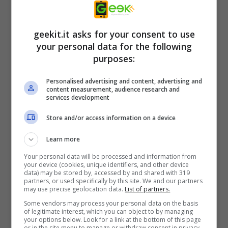
geekit.it asks for your consent to use
your personal data for the following
purposes:
Personalised advertising and content, advertising and
content measurement, audience research and
Il nuovo
XF90 al top della gamma LCD 4K
services development
HDR
è ideale per guardare le scene con
Store and/or access information on a device
soggetti in rapido movimento. L’esclusiva
Learn more
tecnologia X-Motion Clarity™ di Sony
Your personal data will be processed and information from
mantiene fluide, nitide e controllate le azioni
your device (cookies, unique identifiers, and other device
data) may be stored by, accessed by and shared with 319
veloci, con sfocature minime e nessuna
partners, or used specifically by this site. We and our partners
may use precise geolocation data.
List of partners.
perdita di luminosità. Dotato di processore
Some vendors may process your personal data on the basis
4K HDR X1™ Extreme e dell’esclusiva
of legitimate interest, which you can object to by managing
your options below. Look for a link at the bottom of this page
tecnologia X-tended Dynamic Range™ PRO
or in the site menu to manage or withdraw consent in privacy