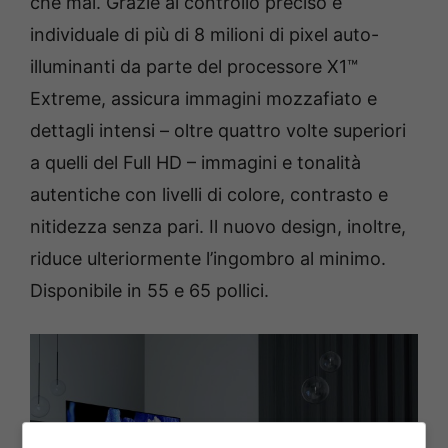
che mai. Grazie al controllo preciso e
individuale di più di 8 milioni di pixel auto-
illuminanti da parte del processore X1™
Extreme, assicura immagini mozzafiato e
dettagli intensi – oltre quattro volte superiori
a quelli del Full HD – immagini e tonalità
autentiche con livelli di colore, contrasto e
nitidezza senza pari. Il nuovo design, inoltre,
riduce ulteriormente l’ingombro al minimo.
Disponibile in 55 e 65 pollici.