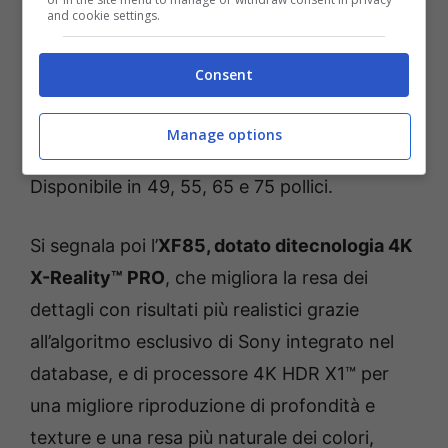
and cookie settings.
6x di Sony, offre una potente elaborazione
delle immagini in tempo reale per assicurare
Consent
una resa altamente dettagliata, esaltando
scene buie e luminose con un contrasto
Manage options
cinque volte maggiore di quello di un TV LED.
Disponibile in 49, 55, 65 e 75 pollici.
Si segnala poi l’
XF85, dotato ditecnologia 4K
X-Reality™ PRO
, che migliora la resa dei
dettagli con risultati più realistici grazie
all’algoritmo esclusivo di Sony integrato nel
database, e di processore 4K HDR X1™ per
una migliore riproduzione di profondità e
texture e una resa più naturale dei colori,