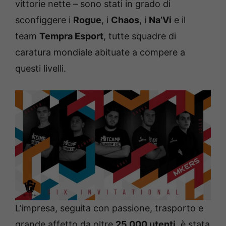
vittorie nette – sono stati in grado di
sconfiggere i
Rogue
, i
Chaos
, i
Na’Vi
e il
team
Tempra Esport
, tutte squadre di
caratura mondiale abituate a compere a
questi livelli.
L’impresa, seguita con passione, trasporto e
grande affetto da oltre
25.000 utenti
, è stata