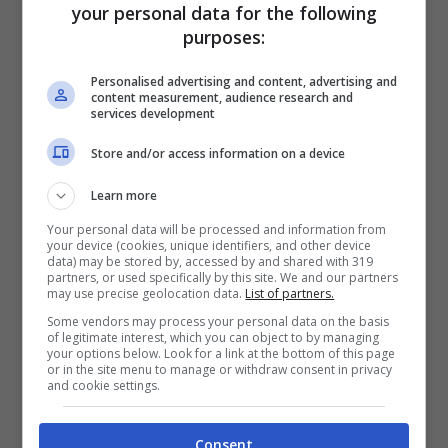
your personal data for the following
spettatori
nell’ultima manifestazione – e di
purposes:
mettere a disposizione un faraonico
Personalised advertising and content, advertising and
montepremi di ben
tre milioni di dollari
. La
content measurement, audience research and
services development
loro partecipazione, inoltre, potrebbe
Store and/or access information on a device
concedere l’opportunità a Mkers di creare la
propria
skin personalizzata
in game, la quale
Learn more
vestirà gli operatori che si sfideranno nella
Your personal data will be processed and information from
your device (cookies, unique identifiers, and other device
competizione.
data) may be stored by, accessed by and shared with 319
partners, or used specifically by this site. We and our partners
may use precise geolocation data.
List of partners.
Malgrado l’eccezionale traguardo ottenuto
Some vendors may process your personal data on the basis
of legitimate interest, which you can object to by managing
dalla squadra di Rainbow Six Siege, Mkers
your options below. Look for a link at the bottom of this page
or in the site menu to manage or withdraw consent in privacy
non è di certo nuova al raggiungimento delle
and cookie settings.
massime competizioni dei titoli in cui
compete: in passato, infatti, l’azienda ha
Consent