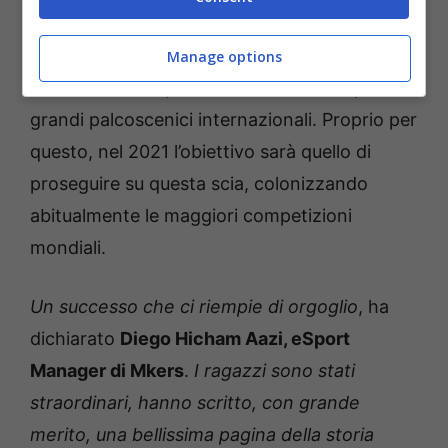
presenziato ai
mondiali di FIFA, MotoGP,
StarCraft II e Tennis World Tour
, segno che
Manage options
la società è sempre riuscita a calcare i più
grandi palcoscenici internazionali. Proprio per
questo, nel 2021 l’obiettivo sarà quello di
proseguire su questa scia, colonizzando
abitualmente le maggiori competizioni
mondiali.
Un successo che ci riempie di orgoglio
, ha
dichiarato
Diego Hicham Aazi, eSport
Manager di Mkers
.
I ragazzi sono stati
straordinari
, hanno scritto, con grande
merito, una bellissima pagina della
storia